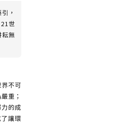
藥引，
21世
耕耘無
世界不可
為嚴重；
努力的成
成了讓環