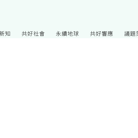
G新知
共好社會
永續地球
共好響應
議題