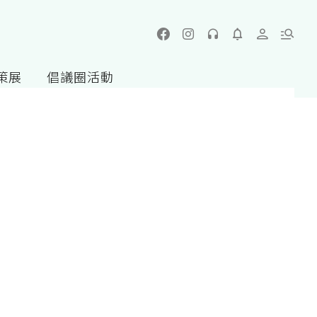
策展
倡議圈活動