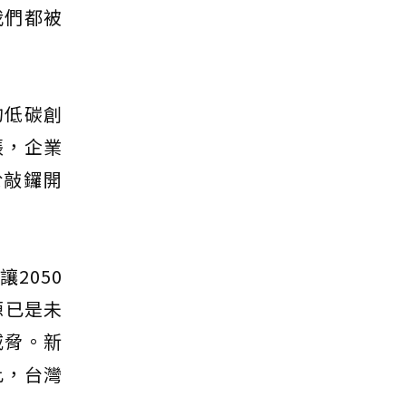
我們都被
的低碳創
張，企業
於敲鑼開
2050
源已是未
威脅。新
此，台灣