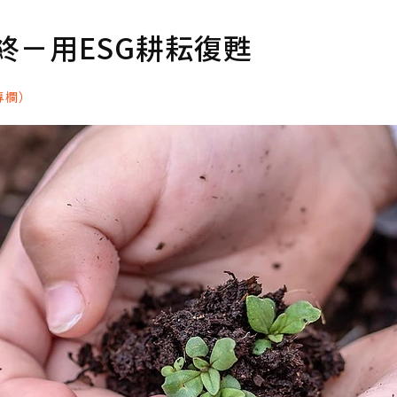
終－用ESG耕耘復甦
專欄）