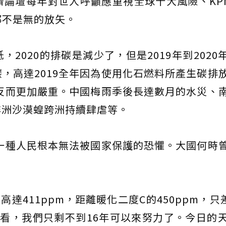
論壇每年對世人呼籲應重視全球十大風險、KP
都不是無的放矢。
2020的排碳是減少了，但是2019年到2020
，高達2019全年因為使用化石燃料所產生碳排
0反而更加嚴重。中國梅雨季後長達數月的水災、
非洲沙漠蝗跨洲持續肆虐等。
著一種人民根本無法被國家保護的恐懼。大國何時
高達411ppm，距離暖化二度C的450ppm，只差
看，我們只剩不到16年可以來努力了。今日的