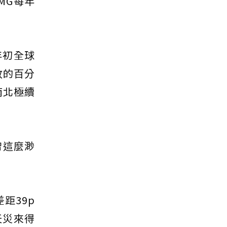
MG每年
年初全球
放的百分
南北極續
曾這麼渺
距39p
天災來得