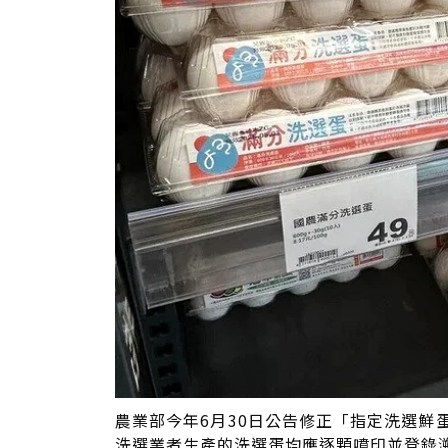
農業部今年6月30日公告修正「指定洗選
洗選業者生產的洗選蛋均應逐顆噴印並登錄溯