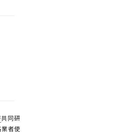
署
共同研
路業者使