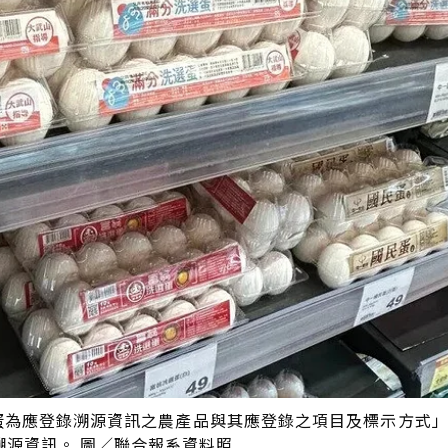
鮮蛋為應登錄溯源資訊之農產品與其應登錄之項目及標示方式
源資訊。 圖／聯合報系資料照