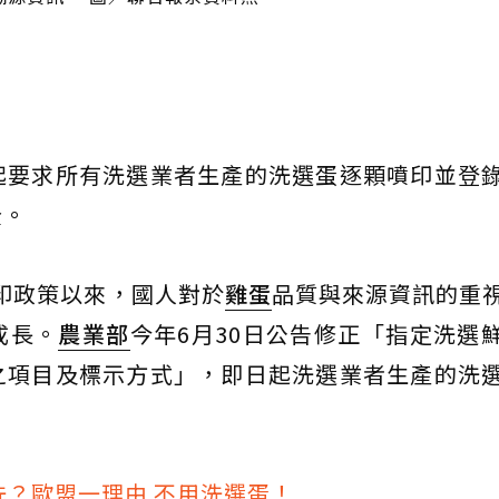
起要求所有洗選業者生產的洗選蛋逐顆噴印並登
全。
噴印政策以來，國人對於
雞蛋
品質與來源資訊的重
成長。
農業部
今年6月30日公告修正「指定洗選
之項目及標示方式」，即日起洗選業者生產的洗
洗？歐盟一理由 不用洗選蛋！