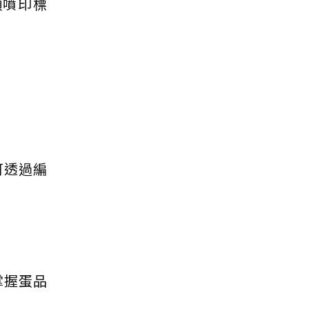
顆噴印標
可透過編
掌握蛋品