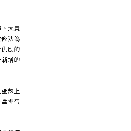
市、大賣
次修法為
者供應的
告新增的
入蛋殼上
步掌握蛋