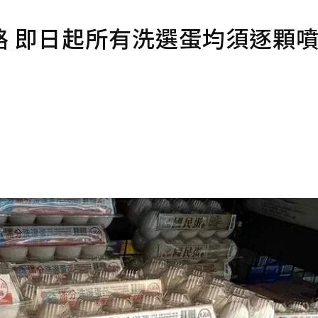
路 即日起所有洗選蛋均須逐顆