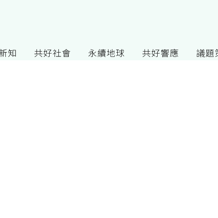
G新知
共好社會
永續地球
共好響應
議題