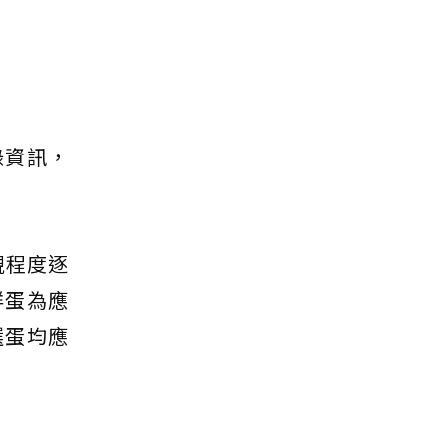
錄資訊，
視程度逐
鮮蛋為應
選蛋均應