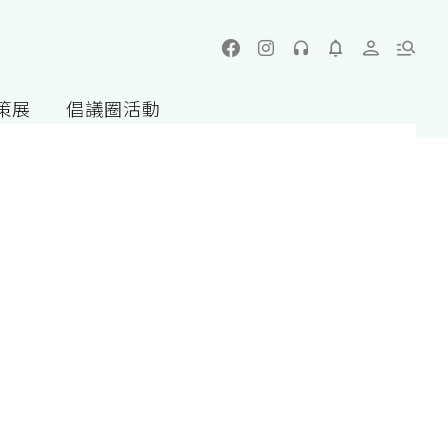
策展
倡議圈活動