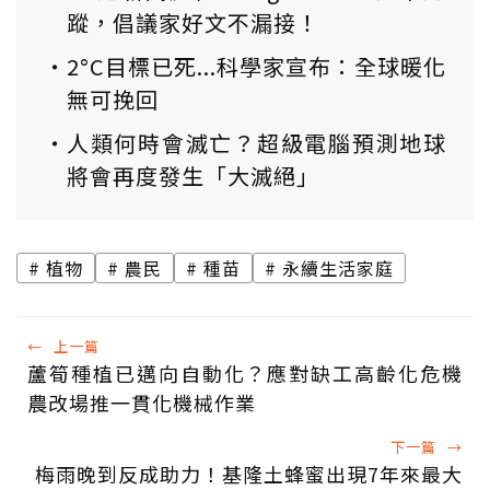
蹤，倡議家好文不漏接！
2°C目標已死...科學家宣布：全球暖化
無可挽回
人類何時會滅亡？超級電腦預測地球
將會再度發生「大滅絕」
植物
農民
種苗
永續生活家庭
←
上一篇
蘆筍種植已邁向自動化？應對缺工高齡化危機
農改場推一貫化機械作業
下一篇
→
梅雨晚到反成助力！基隆土蜂蜜出現7年來最大