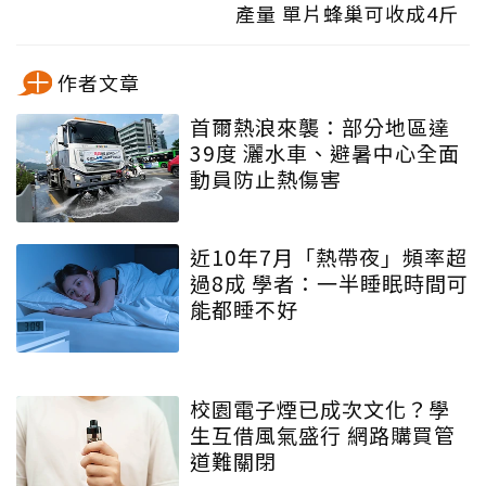
產量 單片蜂巢可收成4斤
作者文章
首爾熱浪來襲：部分地區達
39度 灑水車、避暑中心全面
動員防止熱傷害
近10年7月「熱帶夜」頻率超
過8成 學者：一半睡眠時間可
能都睡不好
校園電子煙已成次文化？學
生互借風氣盛行 網路購買管
道難關閉