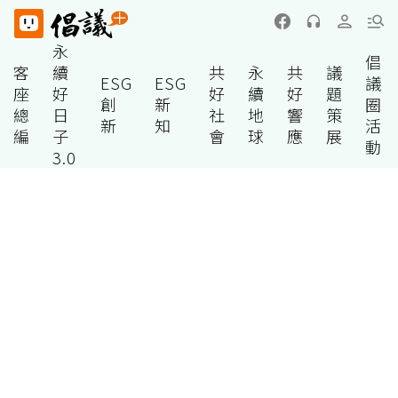
永
倡
客
續
共
永
共
議
ESG
ESG
議
座
好
好
續
好
題
創
新
圈
總
日
社
地
響
策
新
知
活
編
子
會
球
應
展
動
3.0