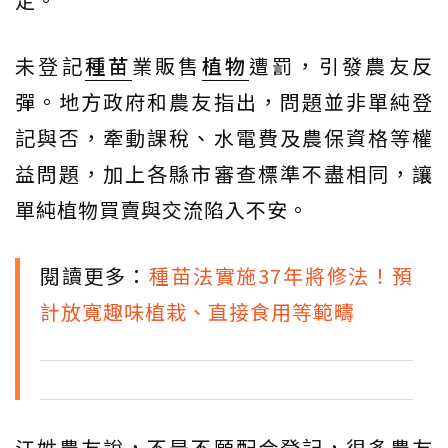
未登記
種苗
業販售
植物
遭罰，引發農友反
彈。地方政府和農友指出，問題並非單純登
記與否，牽動課稅、水電費及農保資格等權
益問題，加上各縣市審查標準不盡相同，讓
單純植物買賣與交流陷入不安。
閱讀更多：
種苗法實施37年將修法！預
計放寬趣味植栽、直接食用等範疇
江姓農友說，不是不願配合登記，很多農友