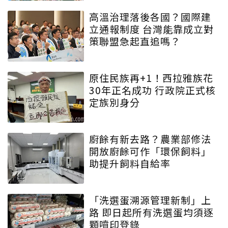
高溫治理落後各國？國際建
立通報制度 台灣能靠成立對
策聯盟急起直追嗎？
原住民族再+1！西拉雅族花
30年正名成功 行政院正式核
定族別身分
廚餘有新去路？農業部修法
開放廚餘可作「環保飼料」
助提升飼料自給率
「洗選蛋溯源管理新制」上
路 即日起所有洗選蛋均須逐
顆噴印登錄