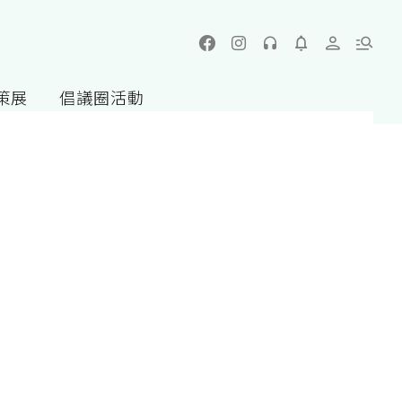
策展
倡議圈活動