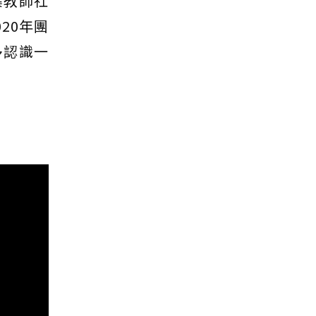
集教師社
20年團
多認識一