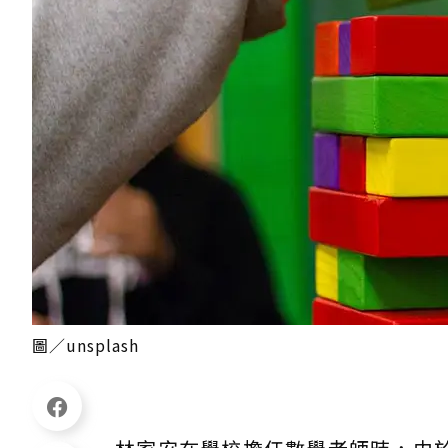
圖／unsplash