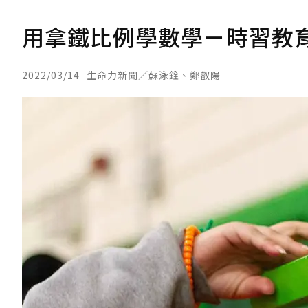
用拿鐵比例學數學－時習教
2022/03/14
生命力新聞／蘇泳銓、鄭叡陽