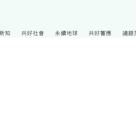
G新知
共好社會
永續地球
共好響應
議題