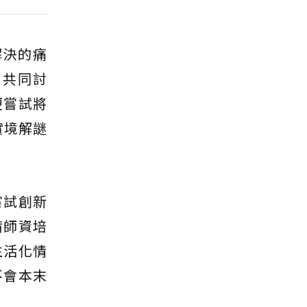
解決的痛
，共同討
便嘗試將
實境解謎
嘗試創新
備師資培
生活化情
不會本末