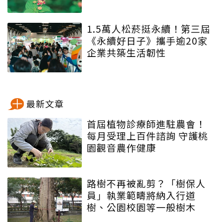
1.5萬人松菸挺永續！第三屆
《永續好日子》攜手逾20家
企業共築生活韌性
最新文章
首屆植物診療師進駐農會！
每月受理上百件諮詢 守護桃
園觀音農作健康
路樹不再被亂剪？「樹保人
員」執業範疇將納入行道
樹、公園校園等一般樹木