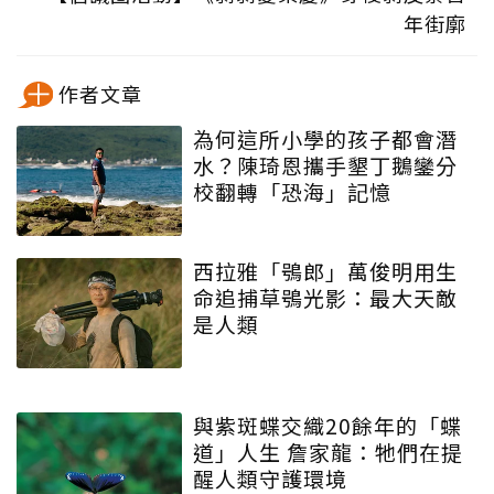
年街廓
作者文章
為何這所小學的孩子都會潛
水？陳琦恩攜手墾丁鵝鑾分
校翻轉「恐海」記憶
西拉雅「鴞郎」萬俊明用生
命追捕草鴞光影：最大天敵
是人類
與紫斑蝶交織20餘年的「蝶
道」人生 詹家龍：牠們在提
醒人類守護環境