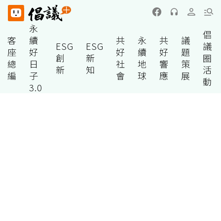
永
倡
客
續
共
永
共
議
ESG
ESG
議
座
好
好
續
好
題
創
新
圈
總
日
社
地
響
策
新
知
活
編
子
會
球
應
展
動
3.0