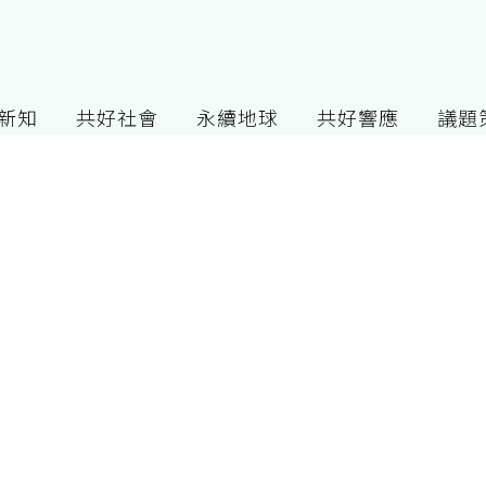
G新知
共好社會
永續地球
共好響應
議題