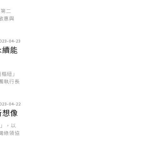
」第二
敏惠與
023-04-23
量樞紐」
團執行長
023-04-22
城市居住新想像
會」，以
灣綠領協