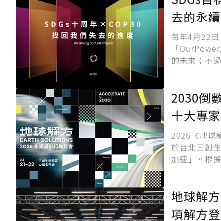
去的永續
每年4月22日
「OurPow
的未來；不過，
2030倒
十大專家
2026《地
於台北三創生活
加速」。根據聯
地球解方
項解方登