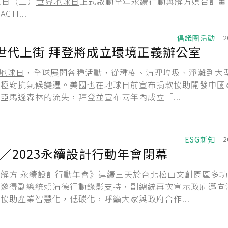
22日（二）
世界地球日
正式啟動全年永續行動與解方媒合計畫
TI...
倡議圈活動
2
世代上街 拜登將成立環境正義辦公室
地球日
，全球展開各種活動，從種樹、清理垃圾、淨灘到大
積極對抗氣候變遷。美國也在地球日前宣布捐款協助開發中國
亞馬遜森林的流失，拜登並宣布兩年內成立「...
ESG新知
2
／2023永續設計行動年會閉幕
解方 永續設計行動年會》連續三天於台北松山文創園區多
幕邀得副總統賴清德行動錄影支持，副總統再次宣示政府邁向
協助產業智慧化，低碳化，呼籲大家與政府合作...