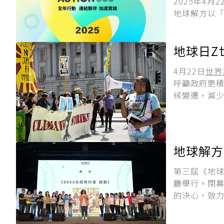
2025年4月
地球解方以「AC
地球日Z
4月22日
世界
呼籲政府更
候變遷，減少
地球解方
第三屆《地球
廳舉行。閉
的決心，致力