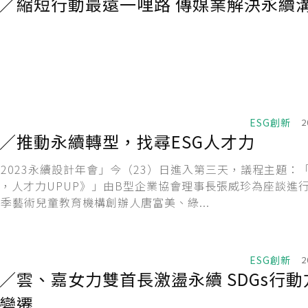
行動最遠一哩路 傳媒業解決永續溝通斷
ESG創新
2
／推動永續轉型，找尋ESG人才力
2023永續設計年會」今（23）日進入第三天，議程主題：
G，人才力UPUP》」由B型企業協會理事長張威珍為座談進
季藝術兒童教育機構創辦人唐富美、綠...
ESG創新
2
、嘉女力雙首長激盪永續 SDGs行動方案
變遷