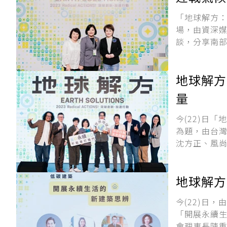
「地球解方：
場，由資深
談，分享南部
地球解方／出
量
今(22)日
為題，由台
沈方正、風尚
今(22)日
「開展永續
會理事長陳重