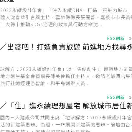
2023永續設計年會」「注入永續DNA，打造一座魅力城市
媒體人沈春華引言與主持，雲林縣縣長張麗善、嘉義市市長黃
二大縣市推動SDGs治理的政策與行動方案沈...
ESG創新
2
發吧！打造負責旅遊 前進地方找尋永續能
「地球解方：2023永續設計年會」以「集結創生力 運轉地方能
灣地方創生基金會董事長陳美伶擔任主持人，邀請老爺酒店集
旅行社總經理游智維、和平島創辦人黃...
ESG創新
2
地球解方／「住」進永續理想屋宅 解放
，由國內三大建設公司共同出席「地球解方：2023永續設計年
生活的新建築思辨」為題，一齊展開新建築的思辨。論壇由台
仁擔任主持人，邀請宏國建設執行長林鈺...