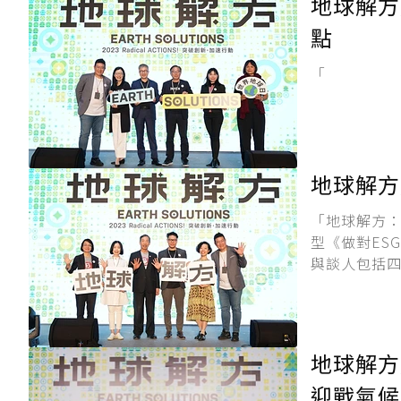
地球解方／縮短
點
「
地球解方
「地球解方：
型《做對ES
與談人包括四
地球解方／雲
迎戰氣候