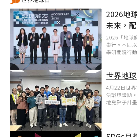
2026
未來，配
2026「地
舉行。本屆以「
學研關鍵行動
世界地球
4月22日
世界
決環境議題。
地兒點子計畫
SDGs