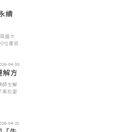
0永續
園區盛大
00位產官
026-04-30
遷解方
學師生解
「黑松愛
026-04-21
回「失