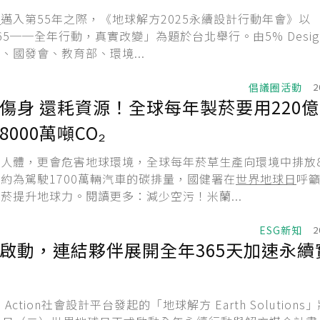
日
邁入第55年之際，《地球解方2025永續設計行動年會》以
 365──全年行動，真實改變」為題於台北舉行。由5% Design 
、國發會、教育部、環境...
倡議圈活動
2
傷身 還耗資源！全球每年製菸要用220
000萬噸CO₂
人體，更會危害地球環境，全球每年菸草生產向環境中排放8
約為駕駛1700萬輛汽車的碳排量，國健署在
世界地球日
呼
菸提升地球力。閱讀更多：減少空污！米蘭...
ESG新知
2
啟動，連結夥伴展開全年365天加速永續
gn Action社會設計平台發起的「地球解方 Earth Solutions