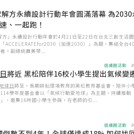
地球解方永續設計行動年會圓滿落幕 為203
速、一起跑！
球解方」永續設計行動年會於4月21日至22日在台北三創生活
ACCELERATEfor2030（加速2030）」為題，集結全台4
者。副總統蕭美琴...
倡議圈活動
2
日
將近 黑松陪伴16校小學生提出氣候變
地球日
將至，長期耕耘環境教育的黑松教育基金會，陪伴小
114學年度基金會以「氣候行動愛地球」為主題，持續推動
」，邀集16所國小學生參與，在老師的引...
倡議圈活動
2
目標倒數不到4年！全球僅達成18% 如何找