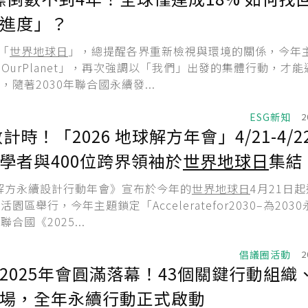
進度」？
「
世界地球日
」，總提醒各界重新檢視與環境的關係，今年
er,OurPlanet」，再次強調以「我們」出發的集體行動，才
隨著2030年聯合國永續發...
ESG新知
2
數計時！「2026 地球解方年會」4/21-4/
學者與400位跨界領袖於
世界地球日
集結
球解方永續設計行動年會》宣布於今年的
世界地球日
4月21日
園區舉行，今年主題鎖定「Acceleratefor2030–為203
合國《2025...
倡議圈活動
2
2025年會圓滿落幕！43個關鍵行動組織、
場，全年永續行動正式啟動