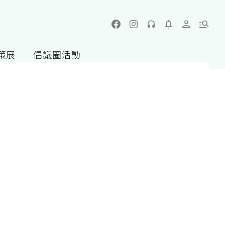
策展
倡議圈活動