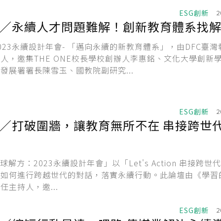
ESG創新
2
／永續人才問題難解！創新教育體系找
023永續設計年會- 「邁向永續的新教育體系」，由DFC臺
人，邀集THE ONE校長學校創辦人李惠銘、文化大學創新
發展署署長陳雪玉、國教院副研究...
ESG創新
2
／打破圍牆，讓教育無所不在 串接跨世
地球解方：2023永續設計年會」以「Let's Action 串接跨世
，如何進行跨越世代的對話，落實永續行動。此論壇由《學習
任主持人，邀...
ESG創新
2