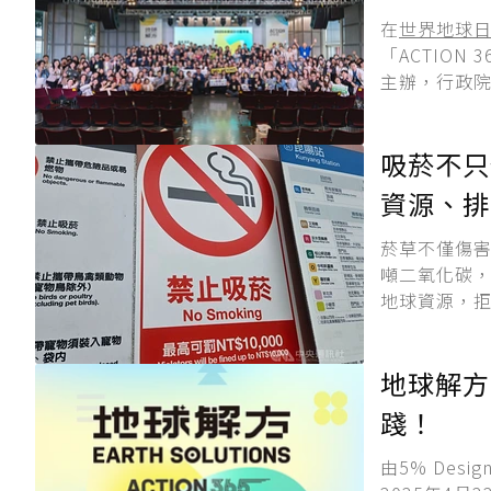
在
世界地球
「ACTION
主辦，行政院
吸菸不只
資源、排8
菸草不僅傷害
噸二氧化碳，
地球資源，拒
地球解方
踐！
由5% Desi