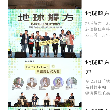
地球解方
地球解方：2
芯瑋擔任主持
方元沂、青年
地球解方
力
今(23)日「
為討論主軸
導演楊逸帆擔