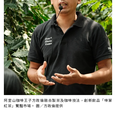
阿里山咖啡王子方政倫融合製茶及咖啡技法，創新飲品「啡葉
紅茶」驚豔市場。 圖／方政倫提供