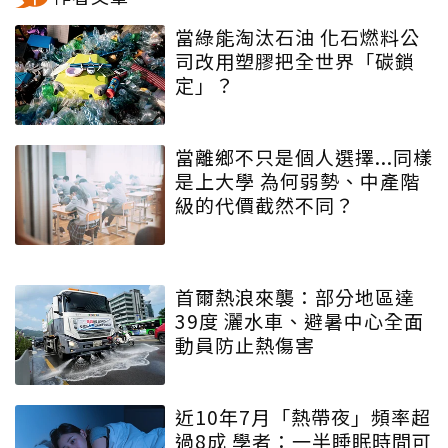
當綠能淘汰石油 化石燃料公
司改用塑膠把全世界「碳鎖
定」？
當離鄉不只是個人選擇...同樣
是上大學 為何弱勢、中產階
級的代價截然不同？
首爾熱浪來襲：部分地區達
39度 灑水車、避暑中心全面
動員防止熱傷害
近10年7月「熱帶夜」頻率超
過8成 學者：一半睡眠時間可