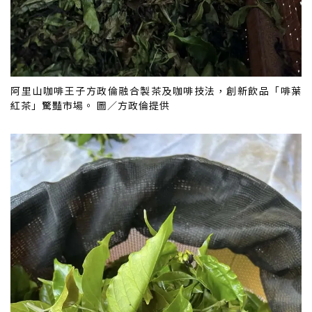
阿里山咖啡王子方政倫融合製茶及咖啡技法，創新飲品「啡葉
紅茶」驚豔市場。 圖／方政倫提供