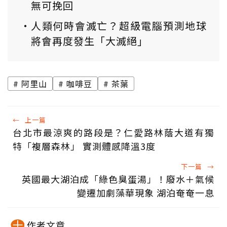
無可挽回
人類何時會滅亡？超級電腦預測地球
將會再度發生「大滅絕」
阿里山
咖啡豆
茶葉
←
上一篇
台北市最涼爽的路段是？仁愛路林蔭大道有獨
特「複層森林」 實測體感降溫3度
下一篇
→
英國最大湖泊成「綠色臭蛋湯」！廢水＋氣候
變遷加劇藻華現象 湖泊奄奄一息
作者文章