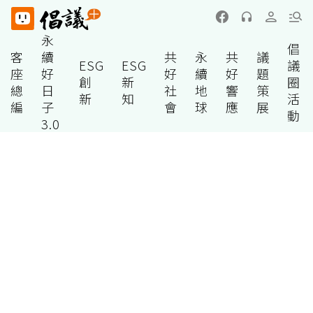
永
倡
客
續
共
永
共
議
ESG
ESG
議
座
好
好
續
好
題
創
新
圈
總
日
社
地
響
策
新
知
活
編
子
會
球
應
展
動
3.0