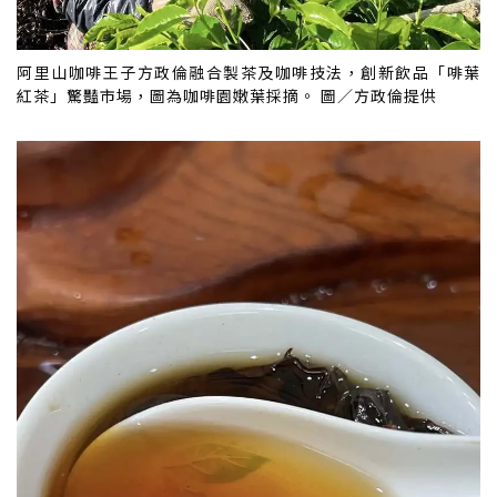
阿里山咖啡王子方政倫融合製茶及咖啡技法，創新飲品「啡葉
紅茶」驚豔市場，圖為咖啡園嫩葉採摘。 圖／方政倫提供