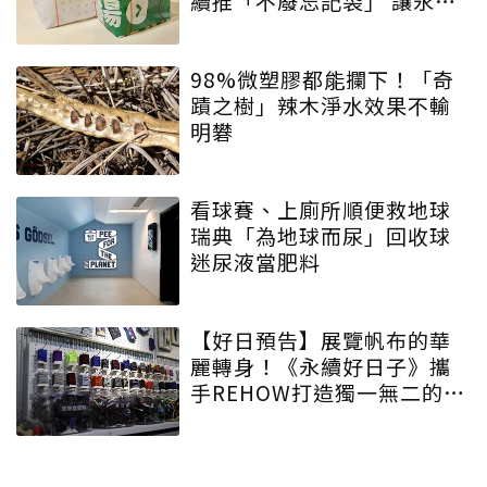
續推「不廢忘記袋」 讓永續
增添驚喜與期待
98%微塑膠都能攔下！「奇
蹟之樹」辣木淨水效果不輸
明礬
看球賽、上廁所順便救地球
瑞典「為地球而尿」回收球
迷尿液當肥料
【好日預告】展覽帆布的華
麗轉身！《永續好日子》攜
手REHOW打造獨一無二的
「撞色不廢不廢包」