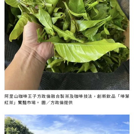
阿里山咖啡王子方政倫融合製茶及咖啡技法，創新飲品「啡葉
紅茶」驚豔市場。 圖／方政倫提供