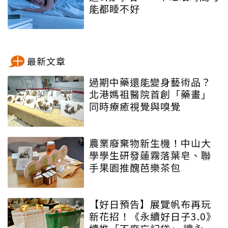
能都睡不好
最新文章
過期中藥還能變身藝術品？
北港媽祖醫院首創「藥畫」
同時療癒視覺與嗅覺
農業廢棄物新生機！中山大
學學生研發蓮霧落葉皂、聯
手果園推醜芭樂茶包
【好日預告】展覽帆布再玩
新花招！《永續好日子3.0》