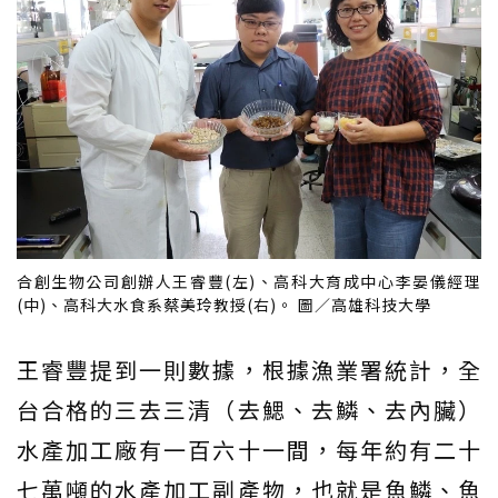
合創生物公司創辦人王睿豐(左)、高科大育成中心李晏儀經理
(中)、高科大水食系蔡美玲教授(右)。 圖／高雄科技大學
王睿豐提到一則數據，根據漁業署統計，全
台合格的三去三清（去鰓、去鱗、去內臟）
水產加工廠有一百六十一間，每年約有二十
七萬噸的水產加工副產物，也就是魚鱗、魚