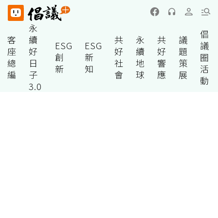
永
倡
客
續
共
永
共
議
ESG
ESG
議
座
好
好
續
好
題
創
新
圈
總
日
社
地
響
策
新
知
活
編
子
會
球
應
展
動
3.0