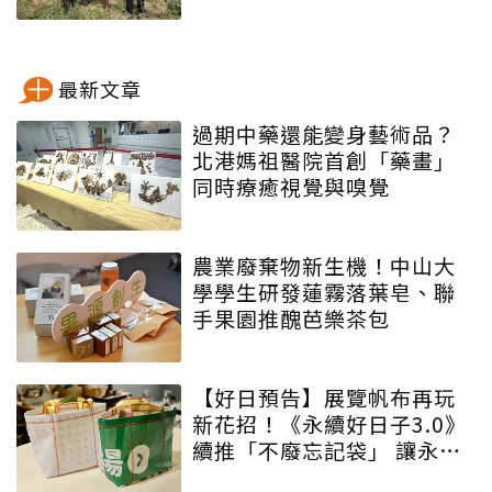
最新文章
過期中藥還能變身藝術品？
北港媽祖醫院首創「藥畫」
同時療癒視覺與嗅覺
農業廢棄物新生機！中山大
學學生研發蓮霧落葉皂、聯
手果園推醜芭樂茶包
【好日預告】展覽帆布再玩
新花招！《永續好日子3.0》
續推「不廢忘記袋」 讓永續
增添驚喜與期待