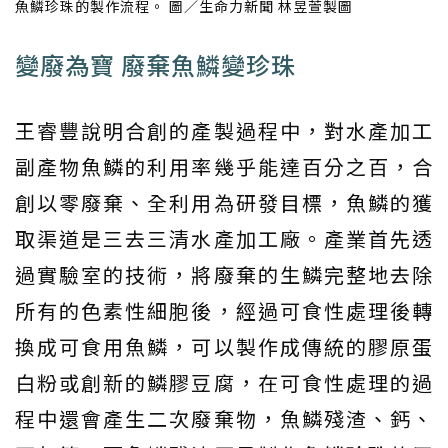
魚鱗珍珠的製作流程。 圖／生命力新聞 林昱萱製圖
變廢為寶 廢棄魚鱗變珍珠
王睿豐說明合創的產製過程中，對水產加工
副產物魚鱗的利用率幾乎能達百分之百，合
創以零廢棄、全利用為研發目標，魚鱗的獲
取渠道是三去三清水產加工廠。產業首先透
過實驗室的技術，將廢棄的生鱗完整地去除
所有的色素性細胞後，經過可食性處理後轉
換成可食用魚鱗，可以製作成傳統的膠原蛋
白粉或創新的鱗膠豆腐，在可食性處理的過
程中還會產生二次廢棄物，魚鱗殘渣、鈣、