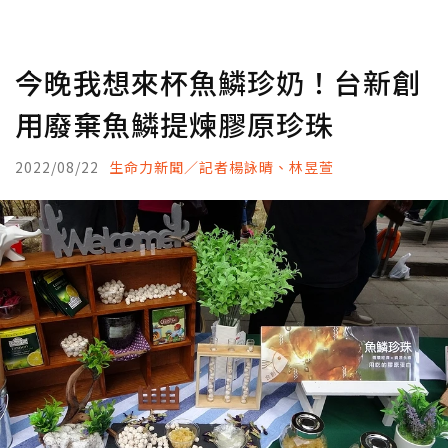
今晚我想來杯魚鱗珍奶！台新創
用廢棄魚鱗提煉膠原珍珠
2022/08/22
生命力新聞／記者楊詠晴、林昱萱