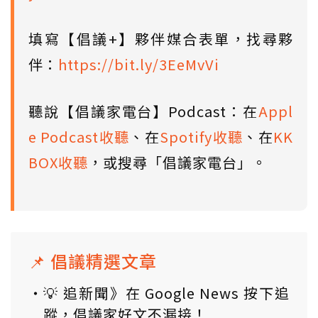
填寫【倡議+】夥伴媒合表單，找尋夥
伴：
https://bit.ly/3EeMvVi
聽說【倡議家電台】Podcast：在
Appl
e Podcast收聽
、在
Spotify收聽
、在
KK
BOX收聽
，或搜尋「倡議家電台」。
📌 倡議精選文章
💡 追新聞》在 Google News 按下追
蹤，倡議家好文不漏接！