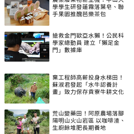
學學生研發蓮霧落葉皂、聯
手果園推醜芭樂茶包
搶救金門歐亞水獺！公民科
學家總動員 建立「獺足金
門」數據庫
棄工程師高薪投身水梯田！
蘇淑君發起「水牛認養計
畫」致力保存貢寮牛耕文化
荒山變藥田！阿原農場落腳
陽明山火山岩區 以咖啡渣、
生廚餘堆肥長期養地