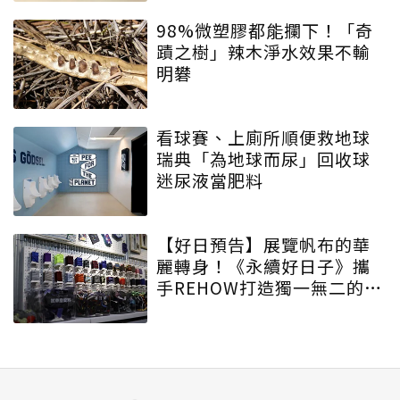
98%微塑膠都能攔下！「奇
蹟之樹」辣木淨水效果不輸
明礬
看球賽、上廁所順便救地球
瑞典「為地球而尿」回收球
迷尿液當肥料
【好日預告】展覽帆布的華
麗轉身！《永續好日子》攜
手REHOW打造獨一無二的
「撞色不廢不廢包」