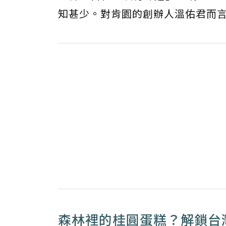
知甚少。對肯園的創辦人溫佑君而
森林裡的桂圓蛋糕？解鎖台