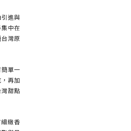
油引進與
半集中在
種台灣原
有簡單一
乾，再加
台灣甜點
有細緻香