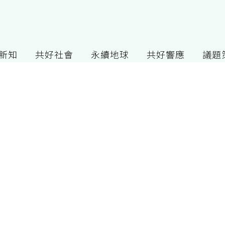
G新知
共好社會
永續地球
共好響應
議題