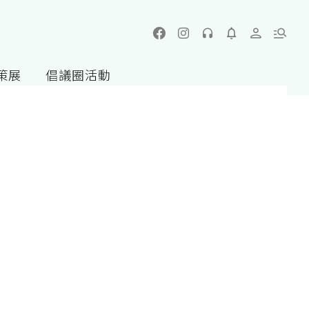
策展
倡議圈活動