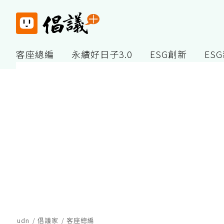
客座總編
永續好日子3.0
ESG創新
ES
udn
倡議家
客座總編