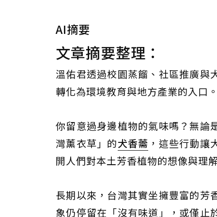
AI摘要
文章摘要整理：
溫佑君透過校園蒸餾、社區推廣與
轉化為環境教育與地方產業的入口
你留意過身邊植物的氣味嗎？無論
灣薰衣草」的
犬香薷
，這些行動讓
開人們對本土芳香植物的想像與理
長期以來，台灣其實坐擁豐富的芳
象仍停留在「沒有味道」，或僅止