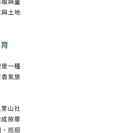
萃取與量
立與土地
教育
更是一種
有香氣旅
入里山社
作成按摩
續、巡迴