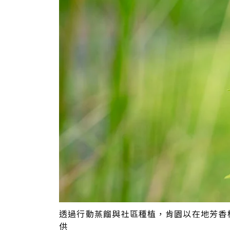
透過行動蒸餾與社區種植，肯園以在地芳香
供