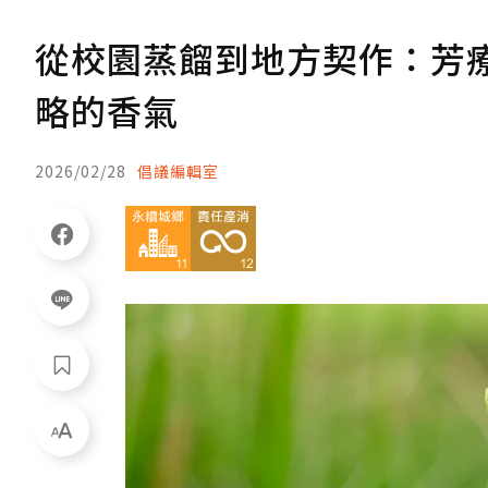
從校園蒸餾到地方契作：芳
略的香氣
2026/02/28
倡議編輯室