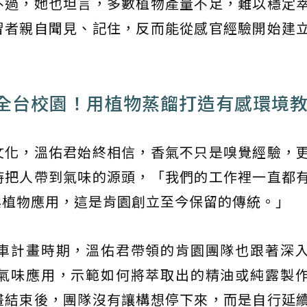
不過，她也坦言，多數植物產量不足，難以穩定
習者親自聞見、記住，反而能從感官經驗開始建
全台校園！用植物蒸餾打造有感環境
文化，溫佑君始終相信，香氣不只是嗅覺經驗，
持把人帶到氣味的源頭，「我們的工作裡一直都
與植物應用，這是肯園創立至今保留的傳統。」
車計畫時期，溫佑君帶領的肯園團隊也跟著深
氣味應用，示範如何將萃取出的精油或純露製
畫結束後，團隊沒有讓構想停下來，而是自行延