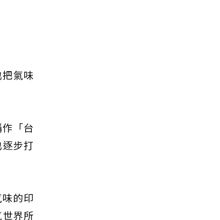
也把氣味
稱作「台
也逐步打
氣味的印
氣世界所