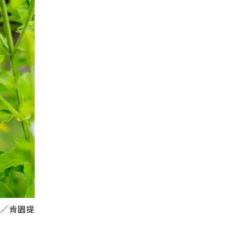
圖／肯園提