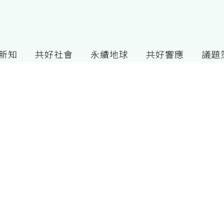
G新知
共好社會
永續地球
共好響應
議題