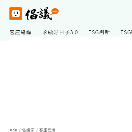
客座總編
永續好日子3.0
ESG創新
ES
udn
倡議家
客座總編