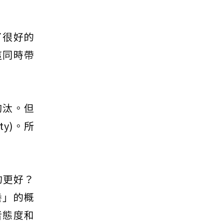
了很好的
這同時帶
淘汰。但
y)。所
的更好？
養」的概
者態度和