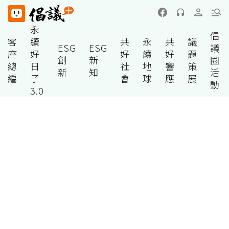
永
倡
客
續
共
永
共
議
ESG
ESG
議
座
好
好
續
好
題
創
新
圈
總
日
社
地
響
策
新
知
活
編
子
會
球
應
展
動
3.0