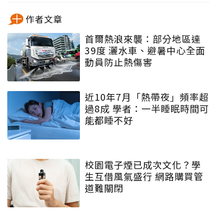
作者文章
首爾熱浪來襲：部分地區達
39度 灑水車、避暑中心全面
動員防止熱傷害
近10年7月「熱帶夜」頻率超
過8成 學者：一半睡眠時間可
能都睡不好
校園電子煙已成次文化？學
生互借風氣盛行 網路購買管
道難關閉