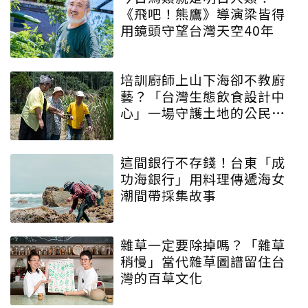
《飛吧！熊鷹》導演梁皆得
用鏡頭守望台灣天空40年
培訓廚師上山下海卻不教廚
藝？「台灣生態飲食設計中
心」一場守護土地的公民運
動
這間銀行不存錢！台東「成
功海銀行」用料理傳遞海女
潮間帶採集故事
雜草一定要除掉嗎？「雜草
稍慢」當代雜草圖譜留住台
灣的百草文化