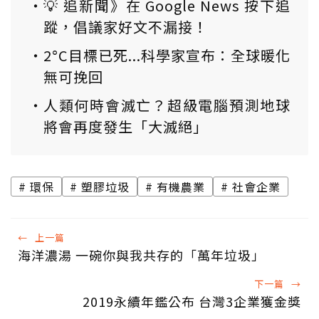
💡 追新聞》在 Google News 按下追
蹤，倡議家好文不漏接！
2°C目標已死...科學家宣布：全球暖化
無可挽回
人類何時會滅亡？超級電腦預測地球
將會再度發生「大滅絕」
環保
塑膠垃圾
有機農業
社會企業
←
上一篇
海洋濃湯 一碗你與我共存的「萬年垃圾」
下一篇
→
2019永續年鑑公布 台灣3企業獲金獎