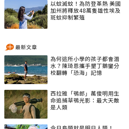
以蚊滅蚊！為防登革熱 美國
加州將釋放48萬隻雄性埃及
斑蚊抑制繁殖
最新文章
為何這所小學的孩子都會潛
水？陳琦恩攜手墾丁鵝鑾分
校翻轉「恐海」記憶
西拉雅「鴞郎」萬俊明用生
命追捕草鴞光影：最大天敵
是人類
今日鳥類就是明日人類！