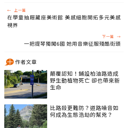
←
上一篇
在學童抽屜藏座美術館 美感細胞開拓多元美感
視界
下一篇
→
一把提琴獨闖6國 她用音樂征服殘酷街頭
作者文章
顛覆認知！鋪設柏油路造成
野生動植物死亡 卻也帶來新
生命
比路殺更難防？道路噪音如
何成為生態浩劫的幫兇？