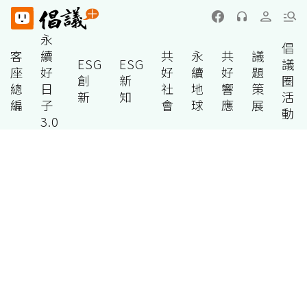
永
倡
客
續
共
永
共
議
ESG
ESG
議
座
好
好
續
好
題
創
新
圈
總
日
社
地
響
策
新
知
活
編
子
會
球
應
展
動
3.0