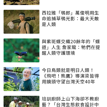
西拉雅「鴞郎」萬俊明用生
命追捕草鴞光影：最大天敵
是人類
與紫斑蝶交織20餘年的「蝶
道」人生 詹家龍：牠們在提
醒人類守護環境
今日鳥類就是明日人類！
《飛吧！熊鷹》導演梁皆得
用鏡頭守望台灣天空40年
培訓廚師上山下海卻不教廚
藝？「台灣生態飲食設計中