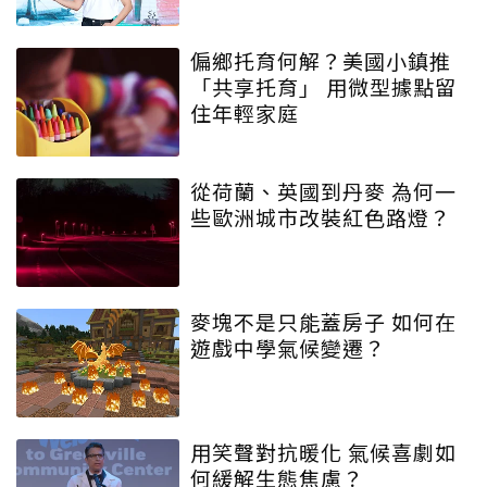
偏鄉托育何解？美國小鎮推
「共享托育」 用微型據點留
住年輕家庭
從荷蘭、英國到丹麥 為何一
些歐洲城市改裝紅色路燈？
麥塊不是只能蓋房子 如何在
遊戲中學氣候變遷？
用笑聲對抗暖化 氣候喜劇如
何緩解生態焦慮？