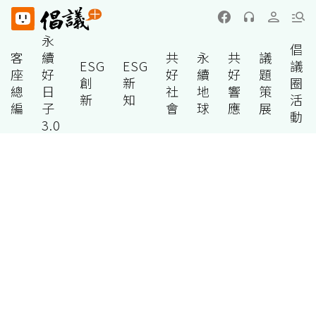
永
倡
客
續
共
永
共
議
ESG
ESG
議
座
好
好
續
好
題
創
新
圈
總
日
社
地
響
策
新
知
活
編
子
會
球
應
展
動
3.0