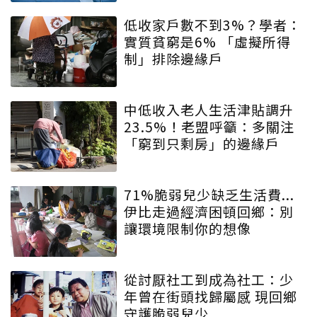
低收家戶數不到3%？學者：
實質貧窮是6% 「虛擬所得
制」排除邊緣戶
中低收入老人生活津貼調升
23.5%！老盟呼籲：多關注
「窮到只剩房」的邊緣戶
71%脆弱兒少缺乏生活費...
伊比走過經濟困頓回鄉：別
讓環境限制你的想像
從討厭社工到成為社工：少
年曾在街頭找歸屬感 現回鄉
守護脆弱兒少