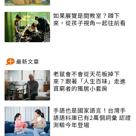
如果展覽是間教室？蹲下
來，從孩子視角一起往前看
最新文章
老鼠會不會從天花板掉下
來？跟著「人生百味」走進
貧窮者的獨居小套房
手語也是國家語言！台灣手
語語料庫已有2萬個詞彙 認證
測驗今年登場