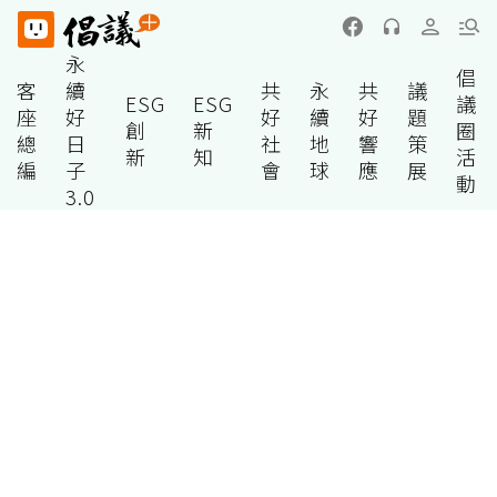
永
倡
客
續
共
永
共
議
ESG
ESG
議
座
好
好
續
好
題
創
新
圈
總
日
社
地
響
策
新
知
活
編
子
會
球
應
展
動
3.0