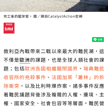
完工後的籃球營。 圖／摘自CatalystAction官網
敘利亞內戰帶來二戰以來最大的難民潮，這
不僅是
歐洲
的課題，也是全球人類社會的課
題；包括
歐洲各國相繼關閉國界
、
瑞典難民
收容所的兇殺事件
、
法國加萊「叢林」的拆
除衝突
，以及比利時爆炸案，諸多事件反應
著難民議題背後涉及複雜的人權、邊境、主
權、國家安全、社會包容等等層面。難民營