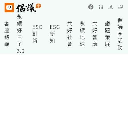
永
倡
客
續
共
永
共
議
ESG
ESG
議
座
好
好
續
好
題
創
新
圈
總
日
社
地
響
策
新
知
活
編
子
會
球
應
展
動
3.0