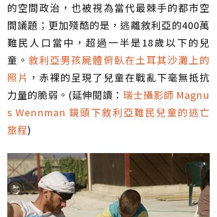
的空間政治，也被視為當代最棘手的都市空
間議題；更加殘酷的是，逃離敘利亞的400萬
難民人口當中，超過一半是18歲以下的兒
童。
敘利亞男孩屍體俯臥在土耳其沙灘上的
照片
，赤裸的呈現了兒童在戰亂下毫無抵抗
力量的脆弱。(延伸閱讀：
瑞士攝影師 Magnu
s Wennman 鏡頭下敘利亞難民兒童的逃亡
旅程
)