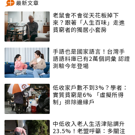
最新文章
老鼠會不會從天花板掉下
來？跟著「人生百味」走進
貧窮者的獨居小套房
手語也是國家語言！台灣手
語語料庫已有2萬個詞彙 認證
測驗今年登場
低收家戶數不到3%？學者：
實質貧窮是6% 「虛擬所得
制」排除邊緣戶
中低收入老人生活津貼調升
23.5%！老盟呼籲：多關注