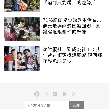
「窮到只剩房」的邊緣戶
71%脆弱兒少缺乏生活費...
伊比走過經濟困頓回鄉：別
讓環境限制你的想像
從討厭社工到成為社工：少
年曾在街頭找歸屬感 現回鄉
守護脆弱兒少
訂閱