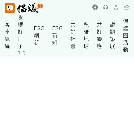
永
倡
客
續
共
永
共
議
ESG
ESG
議
座
好
好
續
好
題
創
新
圈
總
日
社
地
響
策
新
知
活
編
子
會
球
應
展
動
3.0