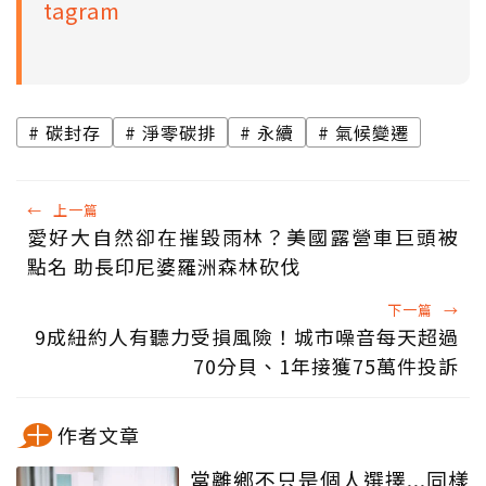
tagram
碳封存
淨零碳排
永續
氣候變遷
←
上一篇
愛好大自然卻在摧毀雨林？美國露營車巨頭被
點名 助長印尼婆羅洲森林砍伐
下一篇
→
9成紐約人有聽力受損風險！城市噪音每天超過
70分貝、1年接獲75萬件投訴
作者文章
當離鄉不只是個人選擇...同樣