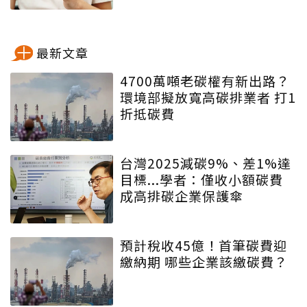
最新文章
4700萬噸老碳權有新出路？
環境部擬放寬高碳排業者 打1
折抵碳費
台灣2025減碳9%、差1%達
目標...學者：僅收小額碳費
成高排碳企業保護傘
預計稅收45億！首筆碳費迎
繳納期 哪些企業該繳碳費？