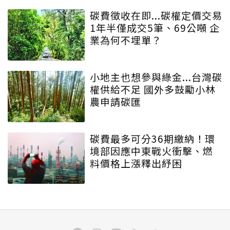
碳費徵收在即...碳權定價交易
1年半僅成交5筆、69公噸 企
業為何不埋單？
小地主也想參與綠金...台灣碳
權供給不足 國外多鼓勵小林
農申請碳匯
碳費最多可分36期繳納！環
境部因應中東戰火衝擊、燃
料價格上漲釋出紓困