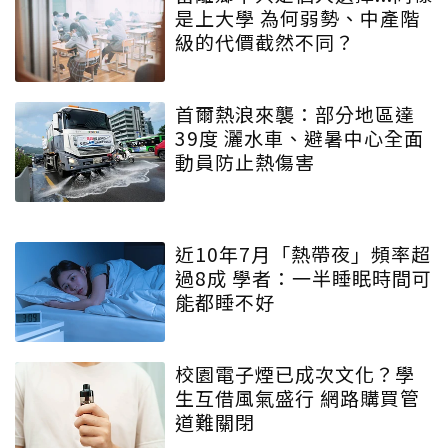
是上大學 為何弱勢、中產階
級的代價截然不同？
首爾熱浪來襲：部分地區達
39度 灑水車、避暑中心全面
動員防止熱傷害
近10年7月「熱帶夜」頻率超
過8成 學者：一半睡眠時間可
能都睡不好
校園電子煙已成次文化？學
生互借風氣盛行 網路購買管
道難關閉