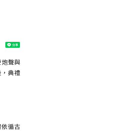
鞭炮聲與
段，典禮
禮依循古