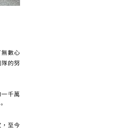
了無數心
團隊的努
的一千萬
。
家，至今