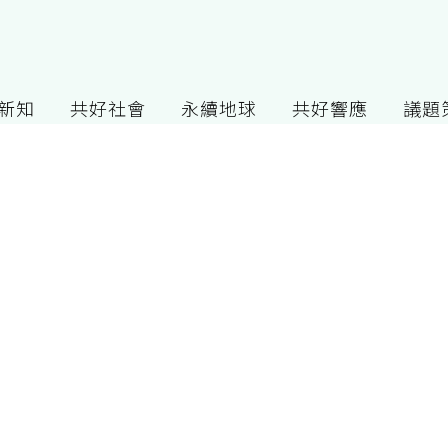
G新知
共好社會
永續地球
共好響應
議題