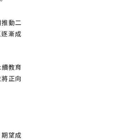
。
續推動二
區逐漸成
永續教育
並將正向
，期望成