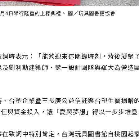
月4日舉行隆重的上樑典禮。 圖／玩具圖書館協會
致詞時表示：「能夠迎來這關鍵時刻，背後凝聚
以及劉利勤建築師、藍一設計團隊與羅大為營造
持、台塑企業暨王長庚公益信託與台塑生醫捐贈
信任與資金投入，讓「愛與夢想」得以一步步堆疊
寧在致詞中特別肯定，台灣玩具圖書館自桃園起