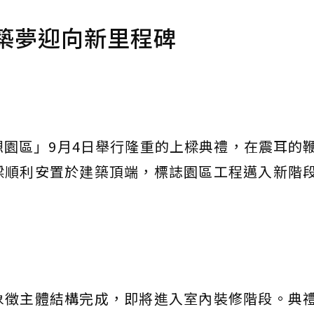
築夢迎向新里程碑
想園區」9月4日舉行隆重的上樑典禮，在震耳的
樑順利安置於建築頂端，標誌園區工程邁入新階
象徵主體結構完成，即將進入室內裝修階段。典