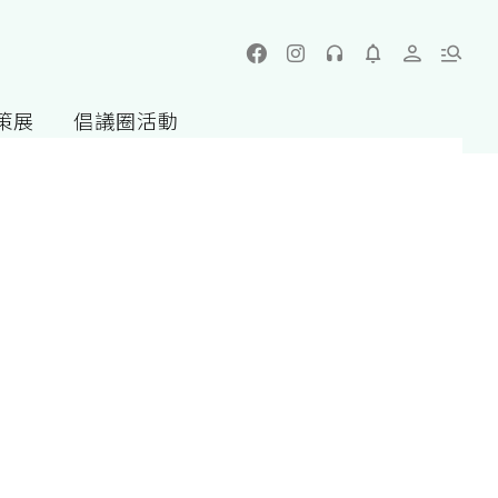
策展
倡議圈活動