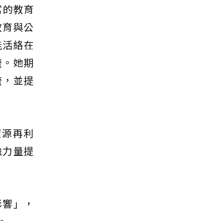
富的教育
教育與公
能活絡在
流。她期
流，並提
資源再利
融力量提
影響」，