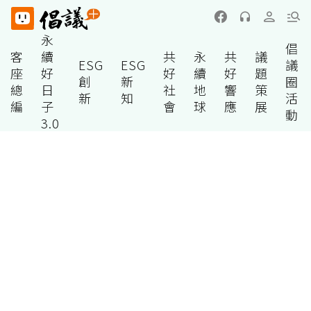
永
倡
客
續
共
永
共
議
ESG
ESG
議
座
好
好
續
好
題
創
新
圈
總
日
社
地
響
策
新
知
活
編
子
會
球
應
展
動
3.0