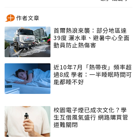
作者文章
首爾熱浪來襲：部分地區達
39度 灑水車、避暑中心全面
動員防止熱傷害
近10年7月「熱帶夜」頻率超
過8成 學者：一半睡眠時間可
能都睡不好
校園電子煙已成次文化？學
生互借風氣盛行 網路購買管
道難關閉