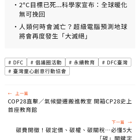
2°C目標已死...科學家宣布：全球暖化
無可挽回
人類何時會滅亡？超級電腦預測地球
將會再度發生「大滅絕」
DFC
倡議圈活動
永續教育
DFC臺灣
臺灣童心創意行動協會
←
上一篇
COP28直擊／氣候變遷搬進教室 開箱CP28史上
首座教育館
下一篇
→
碳費開徵！碳定價、碳權、碳關稅…必懂5大
「碳」關鍵字