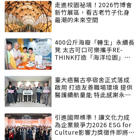
走進校園祕境！2026竹博會
新竹展區，看古老竹子化身
最潮的未來空間
400公斤海廢「轉生」永續長
凳 太古可口可樂攜手RE-
THINK打造「海洋垃園」特
展
臺大癌醫古亭宿舍正式落成
啟用 打造友善職場環境 提供
醫護續航量能 特此感謝永齡
永愛・守護為生命守護的人
引進國際標準！讓文化力成
為企業競爭力2026 ESG for
Culture影響力獎徵件即將啟
動