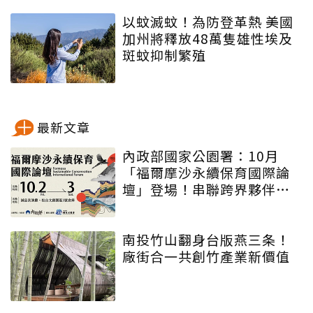
以蚊滅蚊！為防登革熱 美國
加州將釋放48萬隻雄性埃及
斑蚊抑制繁殖
最新文章
內政部國家公園署：10月
「福爾摩沙永續保育國際論
壇」登場！串聯跨界夥伴與
低碳遊程，向世界展現臺灣
綠色實力
南投竹山翻身台版燕三条！
廠街合一共創竹產業新價值