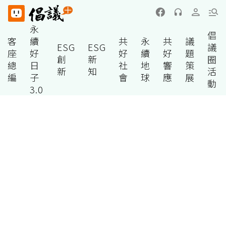
永
倡
客
續
共
永
共
議
ESG
ESG
議
座
好
好
續
好
題
創
新
圈
總
日
社
地
響
策
新
知
活
編
子
會
球
應
展
動
3.0