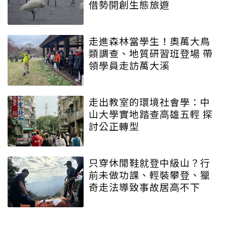
借勢開創生態旅遊
走進森林當學生！奧萬大鳥
類調查、地質研習班登場 帶
領學員走訪萬大溪
走出教室的環境社會學：中
山大學實地踏查高雄五輕 探
討公正轉型
只穿休閒鞋就登中級山？行
前未做功課、輕裝攀登、獵
奇走法導致事故居高不下