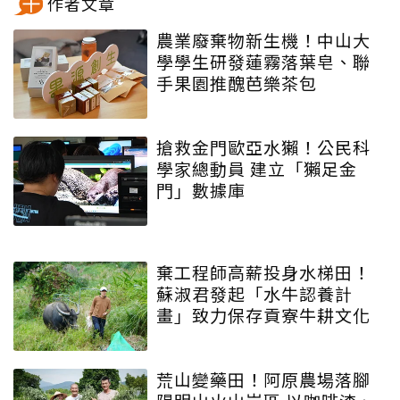
作者文章
農業廢棄物新生機！中山大
學學生研發蓮霧落葉皂、聯
手果園推醜芭樂茶包
搶救金門歐亞水獺！公民科
學家總動員 建立「獺足金
門」數據庫
棄工程師高薪投身水梯田！
蘇淑君發起「水牛認養計
畫」致力保存貢寮牛耕文化
荒山變藥田！阿原農場落腳