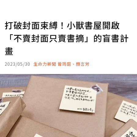
打破封面束縛！小獸書屋開啟
「不賣封面只賣書摘」的盲書計
畫
2023/05/30
生命力新聞 曾筠庭、顏言芳