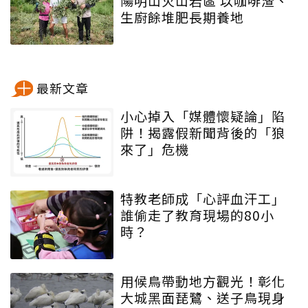
陽明山火山岩區 以咖啡渣、
生廚餘堆肥長期養地
最新文章
小心掉入「媒體懷疑論」陷
阱！揭露假新聞背後的「狼
來了」危機
特教老師成「心評血汗工」
誰偷走了教育現場的80小
時？
用候鳥帶動地方觀光！彰化
大城黑面琵鷺、送子鳥現身