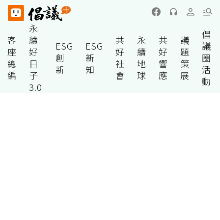
永
倡
客
續
共
永
共
議
ESG
ESG
議
座
好
好
續
好
題
創
新
圈
總
日
社
地
響
策
新
知
活
編
子
會
球
應
展
動
3.0