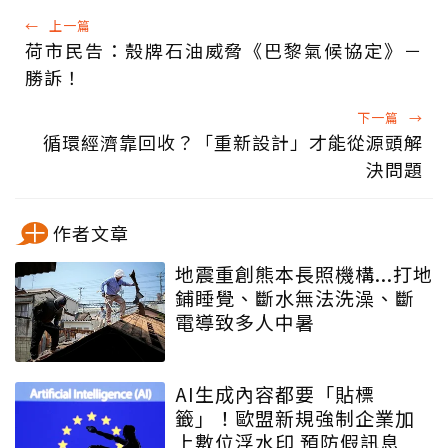
←
上一篇
荷市民告：殼牌石油威脅《巴黎氣候協定》－
勝訴！
下一篇
→
循環經濟靠回收？「重新設計」才能從源頭解
決問題
作者文章
地震重創熊本長照機構...打地
鋪睡覺、斷水無法洗澡、斷
電導致多人中暑
AI生成內容都要「貼標
籤」！歐盟新規強制企業加
上數位浮水印 預防假訊息