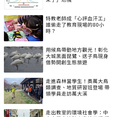
特教老師成「心評血汗工」
誰偷走了教育現場的80小
時？
用候鳥帶動地方觀光！彰化
大城黑面琵鷺、送子鳥現身
借勢開創生態旅遊
走進森林當學生！奧萬大鳥
類調查、地質研習班登場 帶
領學員走訪萬大溪
走出教室的環境社會學：中