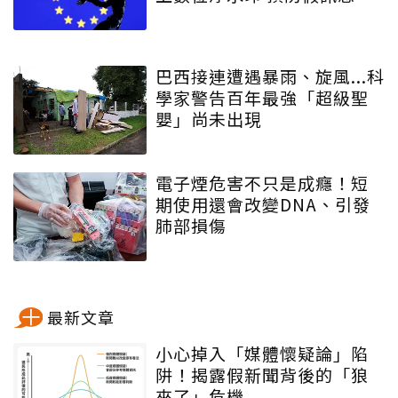
巴西接連遭遇暴雨、旋風...科
學家警告百年最強「超級聖
嬰」尚未出現
電子煙危害不只是成癮！短
期使用還會改變DNA、引發
肺部損傷
最新文章
小心掉入「媒體懷疑論」陷
阱！揭露假新聞背後的「狼
來了」危機