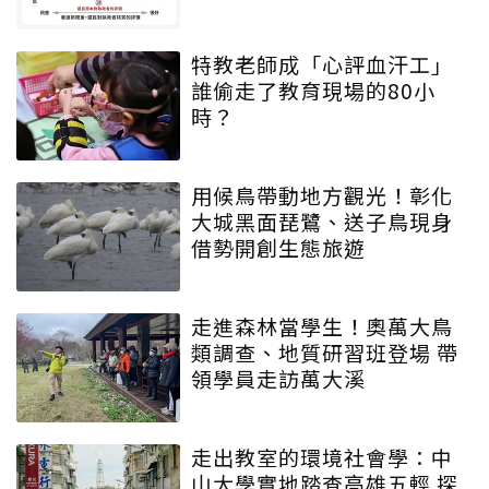
特教老師成「心評血汗工」
誰偷走了教育現場的80小
時？
用候鳥帶動地方觀光！彰化
大城黑面琵鷺、送子鳥現身
借勢開創生態旅遊
走進森林當學生！奧萬大鳥
類調查、地質研習班登場 帶
領學員走訪萬大溪
走出教室的環境社會學：中
山大學實地踏查高雄五輕 探