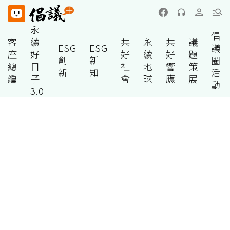
永
倡
客
續
共
永
共
議
ESG
ESG
議
座
好
好
續
好
題
創
新
圈
總
日
社
地
響
策
新
知
活
編
子
會
球
應
展
動
3.0