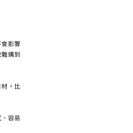
不會影響
較難搆到
食材，比
感、容易