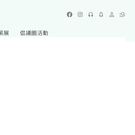
策展
倡議圈活動