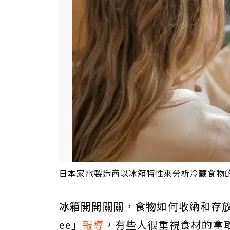
日本家電製造商以冰箱特性來分析冷藏食物的正確方式
冰箱
開開關關，
食物
如何收納和存
ee」
報導
，有些人很重視食材的拿