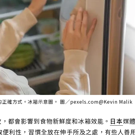
。冰箱示意圖。 圖／pexels.com@Kevin Malik
放，都會影響到食物新鮮度和冰箱效能。
日本
媒體
取便利性，習慣全放在伸手所及之處，有些人善