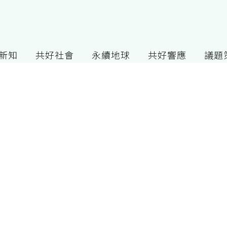
G新知
共好社會
永續地球
共好響應
議題