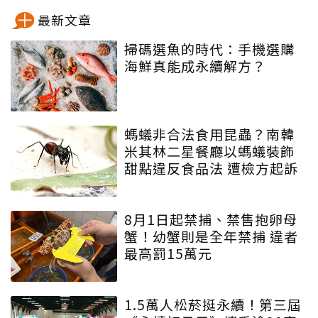
最新文章
掃碼選魚的時代：手機選購
海鮮真能成永續解方？
螞蟻非合法食用昆蟲？南韓
米其林二星餐廳以螞蟻裝飾
甜點違反食品法 遭檢方起訴
8月1日起禁捕、禁售抱卵母
蟹！幼蟹則是全年禁捕 違者
最高罰15萬元
1.5萬人松菸挺永續！第三屆