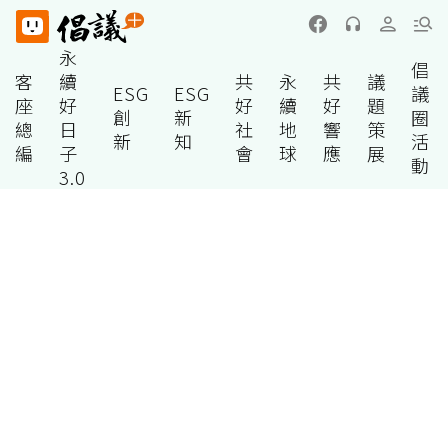
永
倡
客
續
共
永
共
議
ESG
ESG
議
座
好
好
續
好
題
創
新
圈
總
日
社
地
響
策
新
知
活
編
子
會
球
應
展
動
3.0