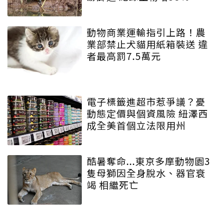
動物商業運輸指引上路！農
業部禁止犬貓用紙箱裝送 違
者最高罰7.5萬元
電子標籤進超市惹爭議？憂
動態定價與個資風險 紐澤西
成全美首個立法限用州
酷暑奪命...東京多摩動物園3
隻母獅因全身脫水、器官衰
竭 相繼死亡