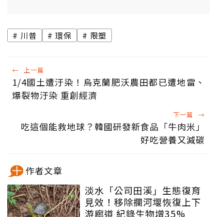
川普
環保
限塑
←
上一篇
1/4國土遭汙染！烏克蘭肥沃農田都已遭地雷、
爆裂物汙染 重創經濟
下一篇
→
吃這個能救地球？韓國研發新食品「牛肉米」
好吃營養又減碳
作者文章
淡水「公司田溪」生態復育
見效！移除攔河堰恢復上下
游廊道 紀錄生物增35%