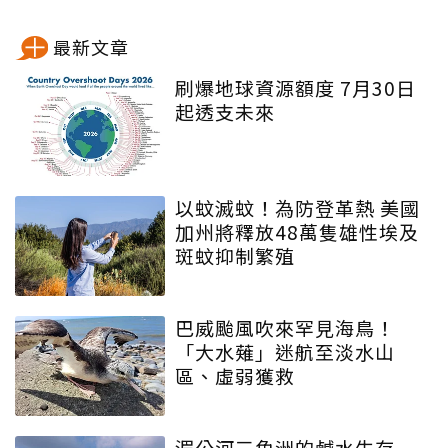
最新文章
刷爆地球資源額度 7月30日
起透支未來
以蚊滅蚊！為防登革熱 美國
加州將釋放48萬隻雄性埃及
斑蚊抑制繁殖
巴威颱風吹來罕見海鳥！
「大水薙」迷航至淡水山
區、虛弱獲救
湄公河三角洲的鹹水生存