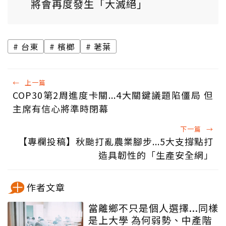
將會再度發生「大滅絕」
台東
檳榔
荖葉
←
上一篇
COP30第2周進度卡關...4大關鍵議題陷僵局 但
主席有信心將準時閉幕
下一篇
→
【專欄投稿】秋颱打亂農業腳步...5大支撐點打
造具韌性的「生產安全網」
作者文章
當離鄉不只是個人選擇...同樣
是上大學 為何弱勢、中產階