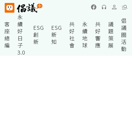
永
倡
客
續
共
永
共
議
ESG
ESG
議
座
好
好
續
好
題
創
新
圈
總
日
社
地
響
策
新
知
活
編
子
會
球
應
展
動
3.0