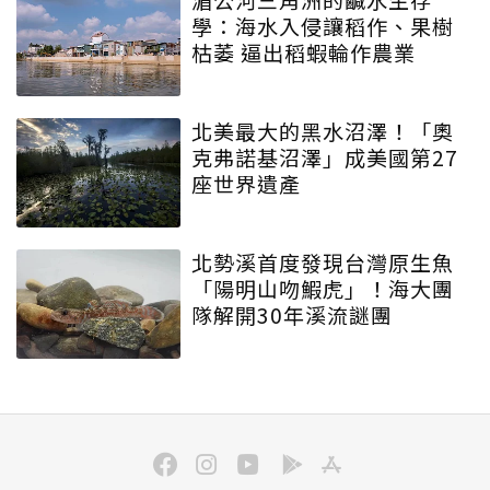
學：海水入侵讓稻作、果樹
枯萎 逼出稻蝦輪作農業
北美最大的黑水沼澤！「奧
克弗諾基沼澤」成美國第27
座世界遺產
北勢溪首度發現台灣原生魚
「陽明山吻鰕虎」！海大團
隊解開30年溪流謎團