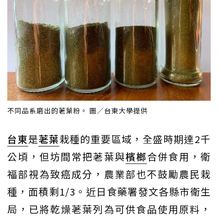
不同品系磨出的荖葉粉。 圖／台東大學提供
台東
是
荖葉
栽種的重要區域，全盛時期達2千
公頃，但坊間常把荖葉與
檳榔
合併食用，衛
福部視為致癌成分，農業部也不鼓勵農民栽
種，面積剩1/3。近日食藥署發文各縣市衛生
局，已將乾燥荖葉列為可供食品使用原料，