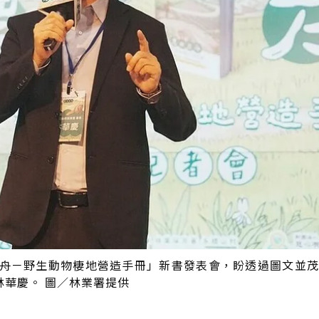
方舟－野生動物棲地營造手冊」新書發表會，盼透過圖文並
華慶。 圖／林業署提供