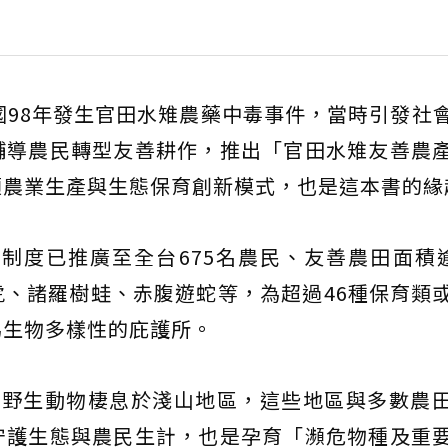
國98年發生官田水雉農藥中毒事件，當時引發社
輔導農民轉型友善耕作，推出「官田水雉友善農
顧農業生產與生態保育創新模式，也是這本書的緣
制度已推廣至全台675名農民、友善農田面積逾
、諸羅樹蛙、赤腹遊蛇等，為超過46種保育類
為生物多樣性的庇護所。
類野生動物棲息於淺山地區，這些地區與多數農
守護生態與農民生計，也是孕育「瀕危物種及重