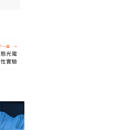
下一篇
→
生態光電
覆性實驗