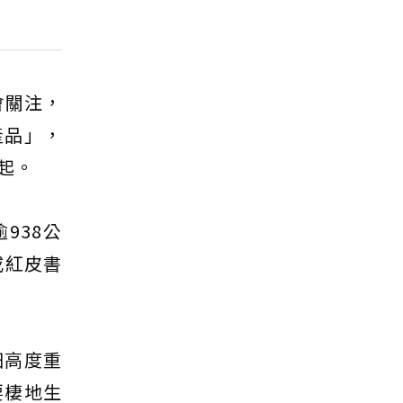
會關注，
產品」，
起。
938公
或紅皮書
田高度重
要棲地生