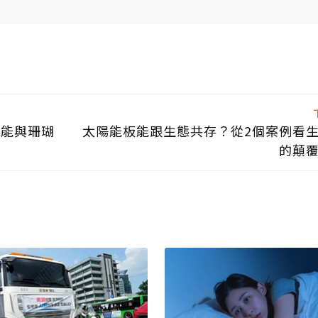
還能與珊瑚
太陽能板能跟生態共存？從2個案例看
的顛