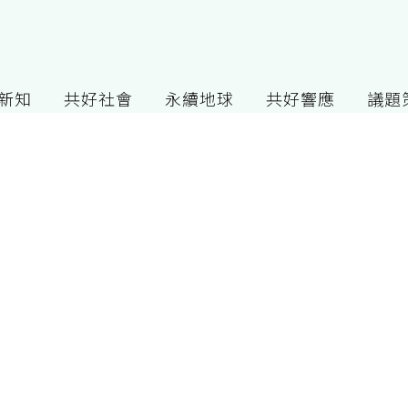
G新知
共好社會
永續地球
共好響應
議題