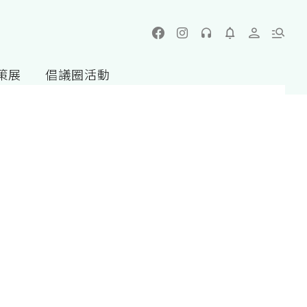
策展
倡議圈活動