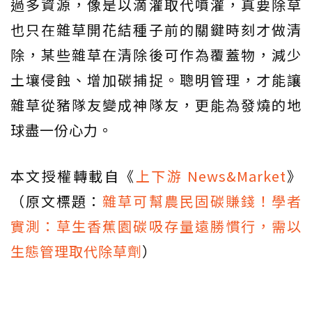
過多資源，像是以滴灌取代噴灌，真要除草
也只在雜草開花結種子前的關鍵時刻才做清
除，某些雜草在清除後可作為覆蓋物，減少
土壤侵蝕、增加碳捕捉。聰明管理，才能讓
雜草從豬隊友變成神隊友，更能為發燒的地
球盡一份心力。
本文授權轉載自《
上下游 News&Market
》
（原文標題：
雜草可幫農民固碳賺錢！學者
實測：草生香蕉園碳吸存量遠勝慣行，需以
生態管理取代除草劑
）