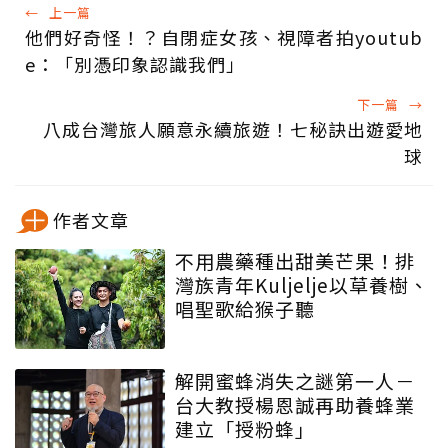
←
上一篇
他們好奇怪！？自閉症女孩、視障者拍youtub
e：「別憑印象認識我們」
下一篇
→
八成台灣旅人願意永續旅遊！七秘訣出遊愛地
球
作者文章
不用農藥種出甜美芒果！排
灣族青年Kuljelje以草養樹、
唱聖歌給猴子聽
解開蜜蜂消失之謎第一人－
台大教授楊恩誠再助養蜂業
建立「授粉蜂」