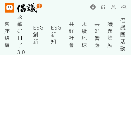
永
倡
客
續
共
永
共
議
ESG
ESG
議
座
好
好
續
好
題
創
新
圈
總
日
社
地
響
策
新
知
活
編
子
會
球
應
展
動
3.0