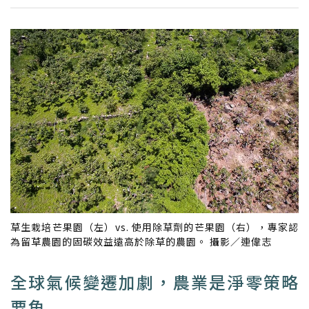
草生栽培芒果園（左）vs. 使用除草劑的芒果園（右），專家認
為留草農園的固碳效益遠高於除草的農園。 攝影／連偉志
全球氣候變遷加劇，農業是淨零策略
要角