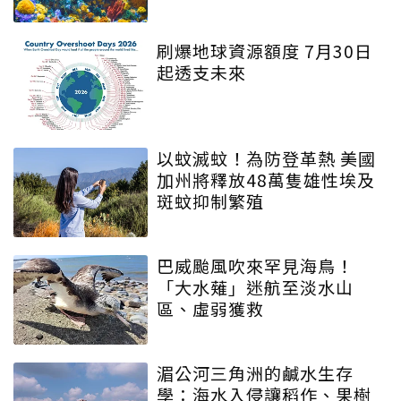
刷爆地球資源額度 7月30日
起透支未來
以蚊滅蚊！為防登革熱 美國
加州將釋放48萬隻雄性埃及
斑蚊抑制繁殖
巴威颱風吹來罕見海鳥！
「大水薙」迷航至淡水山
區、虛弱獲救
湄公河三角洲的鹹水生存
學：海水入侵讓稻作、果樹