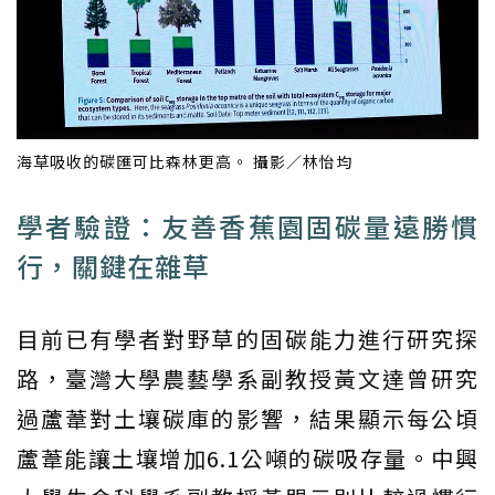
海草吸收的碳匯可比森林更高。 攝影／林怡均
學者驗證：友善香蕉園固碳量遠勝慣
行，關鍵在雜草
目前已有學者對野草的固碳能力進行研究探
路，臺灣大學農藝學系副教授黃文達曾研究
過蘆葦對土壤碳庫的影響，結果顯示每公頃
蘆葦能讓土壤增加6.1公噸的碳吸存量。中興