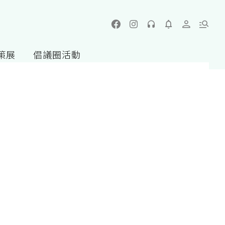
策展
倡議圈活動