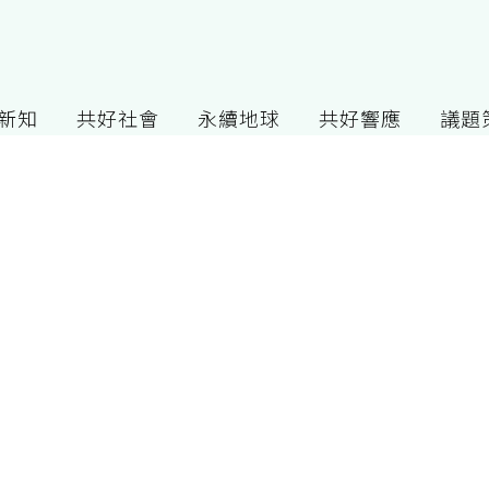
G新知
共好社會
永續地球
共好響應
議題