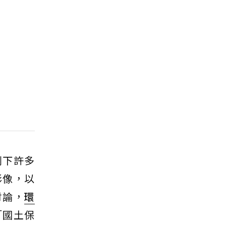
創下許多
影像，以
討論，
環
「國土保