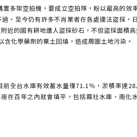
局購置多架空拍機，要成立空拍隊，盼以最高的效
不過，至今仍有許多不肖業者在各處違法盜採，
附近的國有耕地遭人盜採砂石，不但盜採面積高達
以含化學藥劑的棄土回填，造成周圍土地污染。
全台水庫有效蓄水量僅71.1％，淤積率達28.
4座在百年之內就會填平，包括霧社水庫、南化