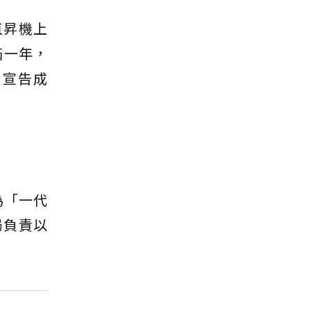
直昇機上
滿一年，
）宣告成
為「一代
局負責以