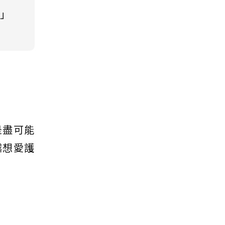
」
是盡可能
越想愛護