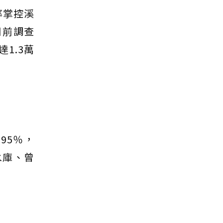
率掌控溪
日前調查
1.3萬
95％，
水庫、曾