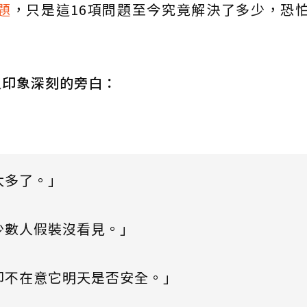
題
，只是這16項問題至今究竟解決了多少，恐
人印象深刻的旁白：
太多了。」
少數人假裝沒看見。」
卻不在意它明天是否安全。」