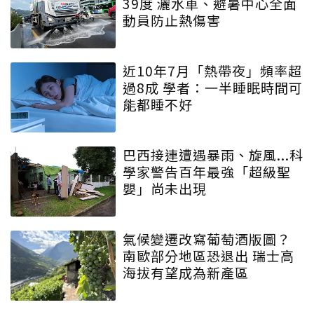
39度 灑水車、避暑中心全面
動員防止熱傷害
近10年7月「熱帶夜」頻率超
過8成 學者：一半睡眠時間可
能都睡不好
巴西接連遭遇暴雨、旋風...科
學家警告百年最強「超級聖
嬰」尚未出現
氣候變遷改寫葡萄酒版圖？
南歐部分地區恐退出 瑞士高
海拔有望成為新產區