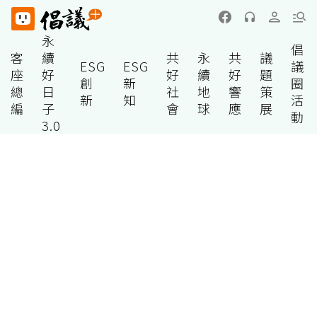
永
倡
客
續
共
永
共
議
ESG
ESG
議
座
好
好
續
好
題
創
新
圈
總
日
社
地
響
策
新
知
活
編
子
會
球
應
展
動
3.0