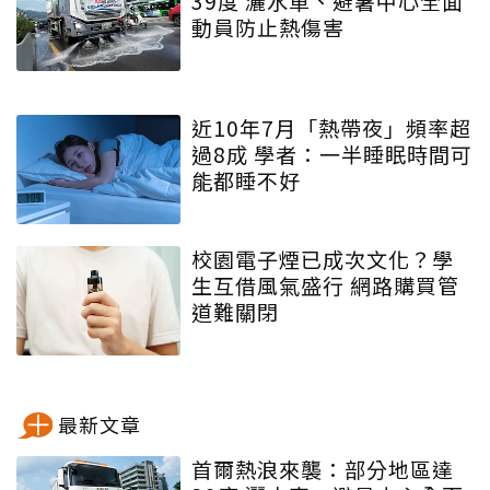
39度 灑水車、避暑中心全面
動員防止熱傷害
近10年7月「熱帶夜」頻率超
過8成 學者：一半睡眠時間可
能都睡不好
校園電子煙已成次文化？學
生互借風氣盛行 網路購買管
道難關閉
最新文章
首爾熱浪來襲：部分地區達