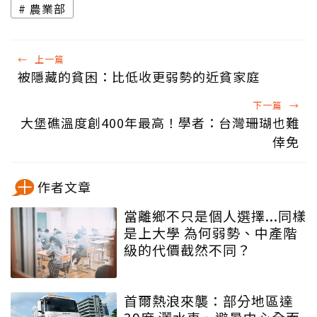
農業部
←
上一篇
被隱藏的貧困：比低收更弱勢的近貧家庭
下一篇
→
大堡礁溫度創400年最高！學者：台灣珊瑚也難
倖免
作者文章
當離鄉不只是個人選擇...同樣
是上大學 為何弱勢、中產階
級的代價截然不同？
首爾熱浪來襲：部分地區達