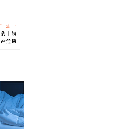
下一篇
→
加劇十幾
斷電危機