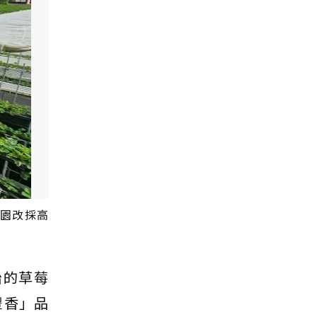
莓園改採高
始的草莓
豐香」品