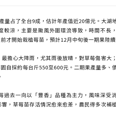
，產量占了全台9成，估計年產值近20億元。大湖
度較涼，主要是颱風外圍環流導致，時間不長
前才開始栽植莓苗，預計12月中旬後一期果陸
，最擔心大降雨，尤其雨後放晴，對草莓傷害大
園自採約每台斤550至600元。二期果產量多、
。
莓過去一向以「豐香」品種為主力，風味深受
影響，草莓苗存活情況愈來愈差，農民得多次補