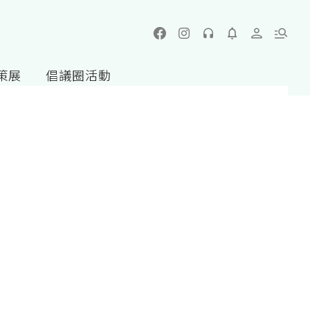
策展
倡議圈活動