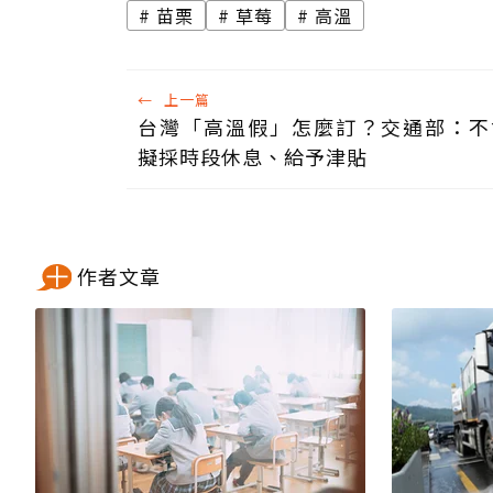
苗栗
草莓
高溫
←
上一篇
台灣「高溫假」怎麼訂？交通部：不
擬採時段休息、給予津貼
作者文章