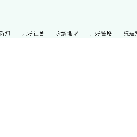
G新知
共好社會
永續地球
共好響應
議題