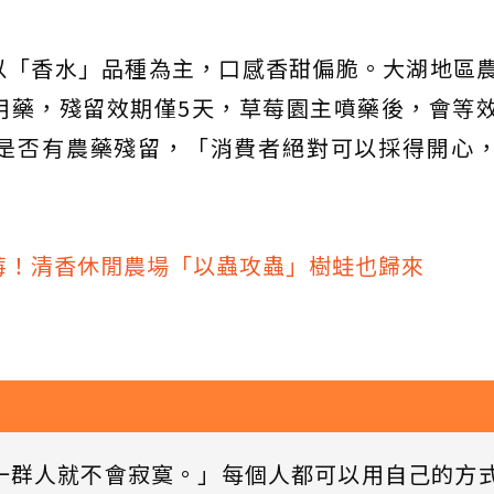
以「香水」品種為主，口感香甜偏脆。大湖地區
用藥，殘留效期僅5天，草莓園主噴藥後，會等
是否有農藥殘留，「消費者絕對可以採得開心
莓！清香休閒農場「以蟲攻蟲」樹蛙也歸來
一群人就不會寂寞。」每個人都可以用自己的方