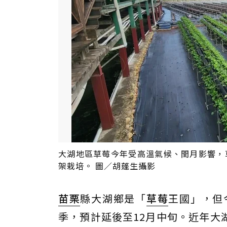
大湖地區草莓今年受高溫氣候、閏月影響，
架栽培。 圖／胡蓬生攝影
苗栗
縣大湖鄉是「
草莓
王國」，但
季，預計延後至12月中旬。近年大