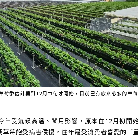
草莓季估計要到12月中旬才開始，目前已有愈來愈多的草
今年受氣候
高溫
、閠月影響，原本在12月初開
湖草莓飽受病害侵擾，往年最受消費者喜愛的「