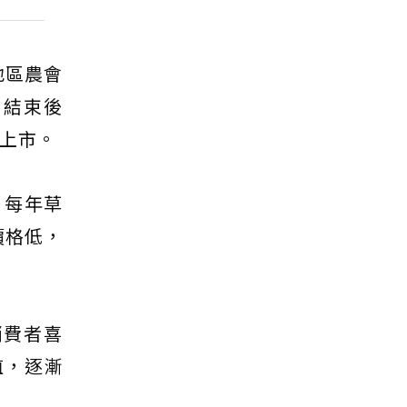
地區農會
，結束後
續上市。
；每年草
價格低，
消費者喜
植，逐漸