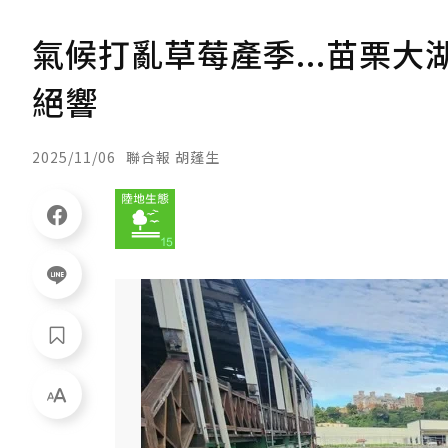
氣候打亂草莓產季...苗栗
絕響
2025/11/06
聯合報 胡蓬生