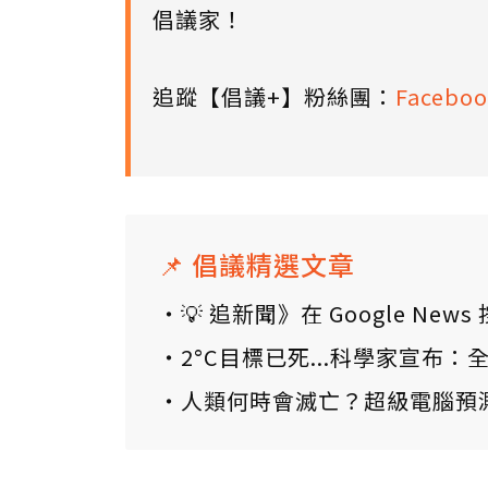
倡議家！
追蹤【倡議+】粉絲團：
Faceboo
📌 倡議精選文章
💡 追新聞》在 Google N
2°C目標已死...科學家宣布
人類何時會滅亡？超級電腦預