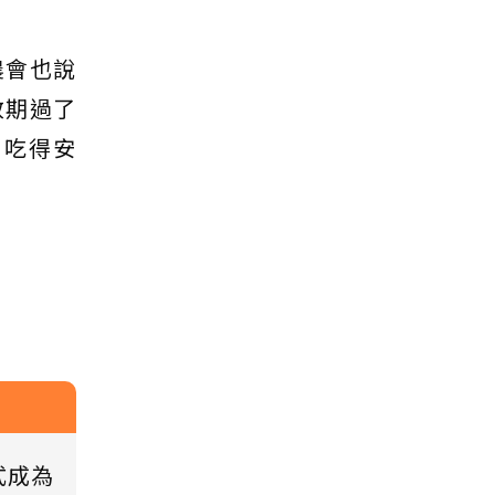
農會也說
效期過了
，吃得安
式成為