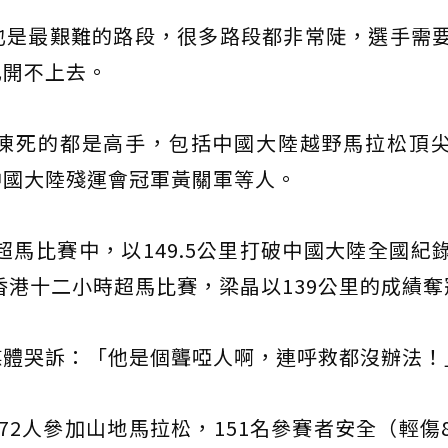
也是最艱難的路段，很多路段都非常陡，選手需
也開不上去。
凍死的都是高手，包括中國大陸越野馬拉松頂
中國大陸殘運會冠軍黃關軍等人。
超馬比賽中，以149.5公里打破中國大陸全國紀
香港十二小時超馬比賽，梁晶以139公里的成績奪
媒體哭訴：「他是個聾啞人啊，連呼救都沒辦法！
72人參加山地馬拉松，151名參賽者安全（輕傷