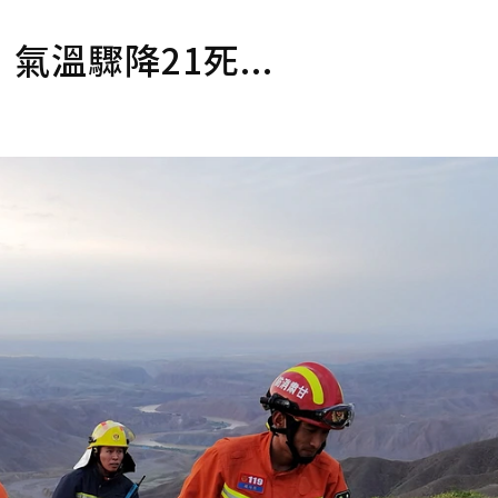
溫驟降21死...