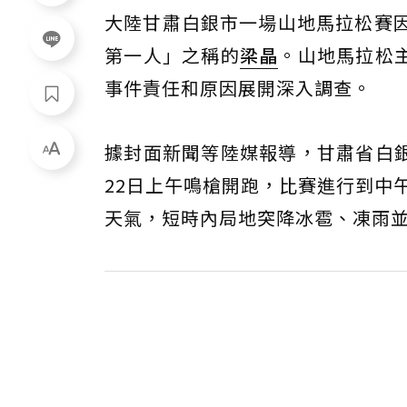
大陸甘肅白銀市一場山地馬拉松賽因
第一人」之稱的
梁晶
。山地馬拉松
事件責任和原因展開深入調查。
據封面新聞等陸媒報導，甘肅省白
22日上午鳴槍開跑，比賽進行到中
天氣，短時內局地突降冰雹、凍雨