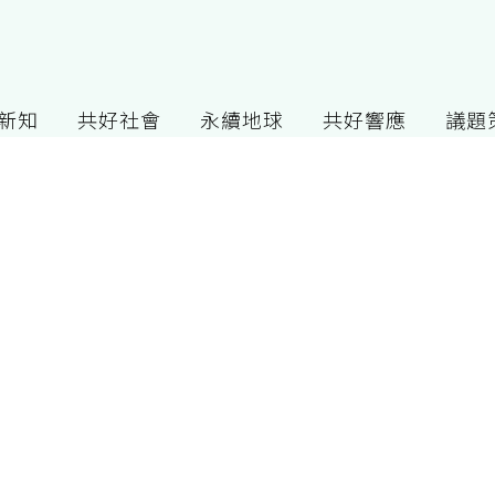
G新知
共好社會
永續地球
共好響應
議題