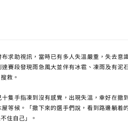
發布求助視訊，當時已有多人失溫嚴重，失去意
到達賽段發現雨急風大並伴有冰雹、凍雨及有泥
力搜救。
己十隻手指凍到沒有感覺，出現失溫，幸好在撤
木屋等候。「撤下來的選手們說，看到路邊躺着
保不住自己」。