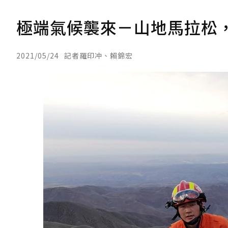
極端氣候襲來－山地馬拉松，氣
2021/05/24
記者羅印冲、賴錦宏