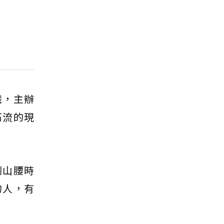
識，主辦
石流的現
到山腰時
的人，有