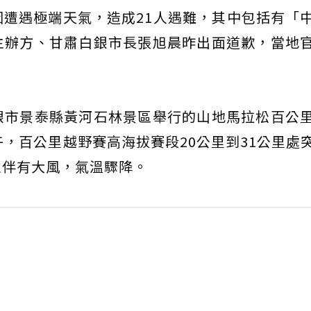
遭遇極端天氣，造成21人遇難，其中包括有「
主辦方、甘肅白銀市長張旭晨昨出面道歉，當地
銀市景泰縣黃河石林景區舉行的山地馬拉松百公
午，百公里越野賽高海拔賽段20公里到31公里處
並伴有大風，氣溫驟降。