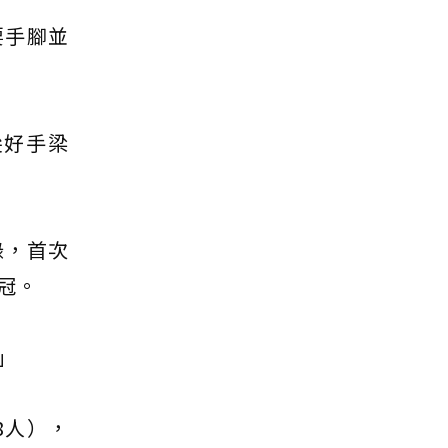
要手腳並
尖好手梁
錄，首次
冠。
」
8人），