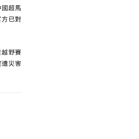
中國超馬
官方已對
里越野賽
突遭災害