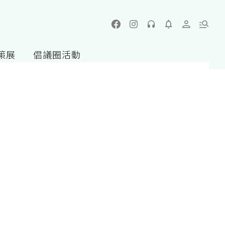
策展
倡議圈活動