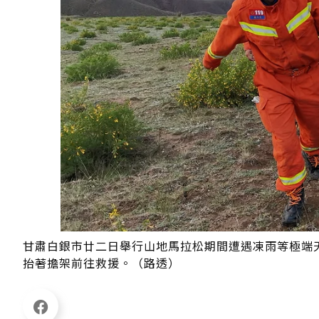
甘肅白銀市廿二日舉行山地馬拉松期間遭遇凍雨等極端
抬著擔架前往救援。（路透）