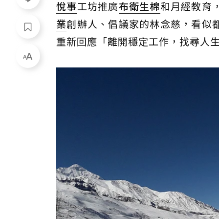
悅事
工坊推廣
布衛生棉
和月經教育
業
創辦人、倡議家的林念慈，看似
重新回應「離開穩定工作，找尋人