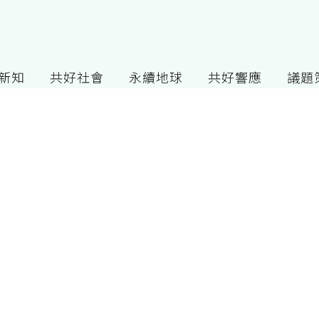
G新知
共好社會
永續地球
共好響應
議題