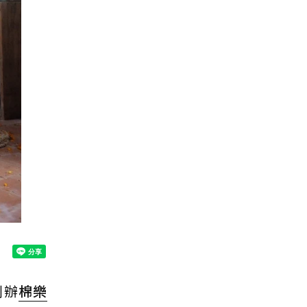
創辦
棉樂