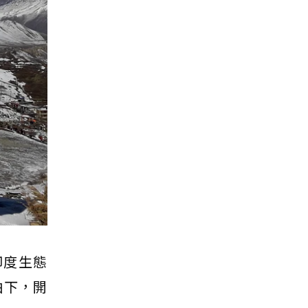
印度生態
由下，開