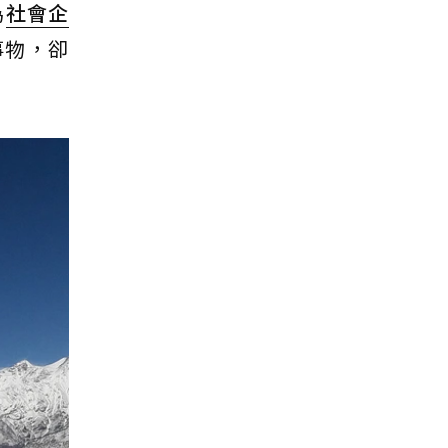
為
社會企
事物，卻