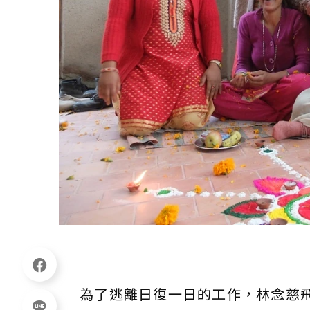
為了逃離日復一日的工作，林念慈