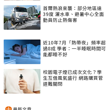
首爾熱浪來襲：部分地區達
39度 灑水車、避暑中心全面
動員防止熱傷害
近10年7月「熱帶夜」頻率超
過8成 學者：一半睡眠時間可
能都睡不好
校園電子煙已成次文化？學
生互借風氣盛行 網路購買管
道難關閉
最新文章