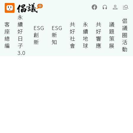
永
倡
客
續
共
永
共
議
ESG
ESG
議
座
好
好
續
好
題
創
新
圈
總
日
社
地
響
策
新
知
活
編
子
會
球
應
展
動
3.0