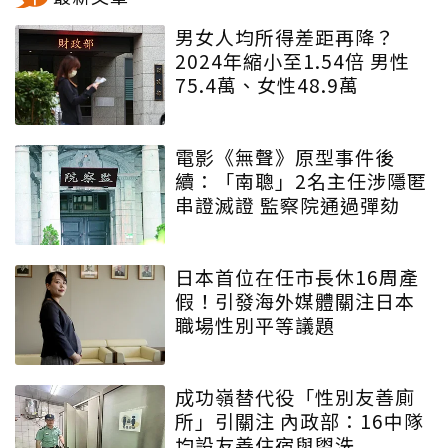
男女人均所得差距再降？
2024年縮小至1.54倍 男性
75.4萬、女性48.9萬
電影《無聲》原型事件後
續：「南聰」2名主任涉隱匿
串證滅證 監察院通過彈劾
日本首位在任市長休16周產
假！引發海外媒體關注日本
職場性別平等議題
成功嶺替代役「性別友善廁
所」引關注 內政部：16中隊
均設友善住宿與盥洗