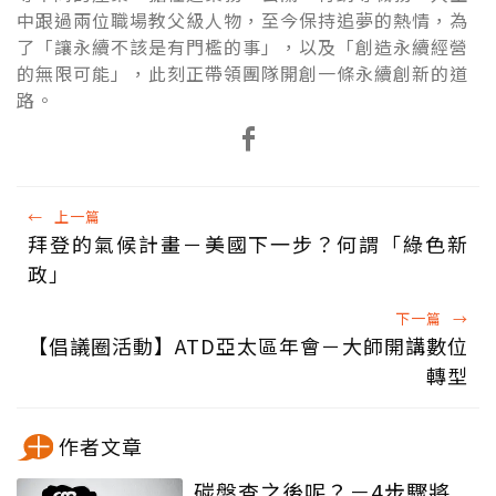
中跟過兩位職場教父級人物，至今保持追夢的熱情，為
了「讓永續不該是有門檻的事」，以及「創造永續經營
的無限可能」，此刻正帶領團隊開創一條永續創新的道
路。
←
上一篇
拜登的氣候計畫－美國下一步？何謂「綠色新
政」
下一篇
→
【倡議圈活動】ATD亞太區年會－大師開講數位
轉型
作者文章
碳盤查之後呢？－4步驟將