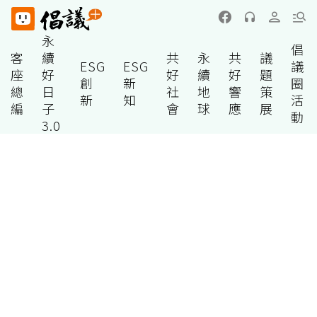
永
倡
客
續
共
永
共
議
ESG
ESG
議
座
好
好
續
好
題
創
新
圈
總
日
社
地
響
策
新
知
活
編
子
會
球
應
展
動
3.0