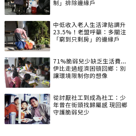
制」排除邊緣戶
中低收入老人生活津貼調升
23.5%！老盟呼籲：多關注
「窮到只剩房」的邊緣戶
71%脆弱兒少缺乏生活費...
伊比走過經濟困頓回鄉：別
讓環境限制你的想像
從討厭社工到成為社工：少
年曾在街頭找歸屬感 現回鄉
守護脆弱兒少