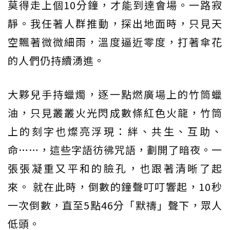
莫得走上個10分鐘，才能到達會場。一路寂
靜。我任著人群推動，探出地面時，只見天
空飄著微微細雨，溫度逼近零度，打著傘花
的人們仍持續湧進。
大夥兒手持蠟燭，逐一點燃廣場上的竹筒蠟
油，只見叢叢火光閃成數條紅色火龍，竹筒
上的刻字也燦亮浮現：絆、共生、互助、
命……，這些字語彷彿咒語，劃開了暗夜。一
張張凝重又平和的臉孔，也跟著清晰了起
來。 就在此時，倒數的鐘聲叮叮響起，10秒
一次倒數，直至5點46分「默禱」聲下，眾人
低頭。