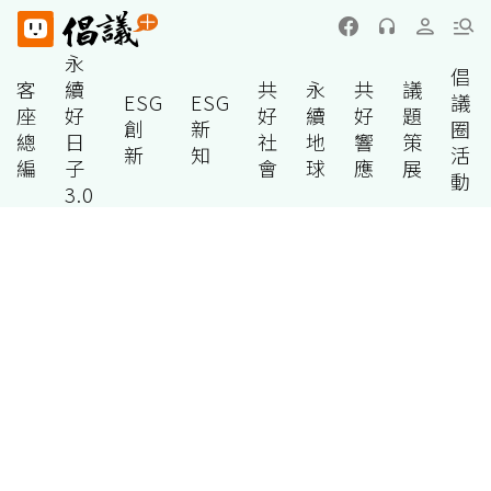
永
倡
客
續
共
永
共
議
ESG
ESG
議
座
好
好
續
好
題
創
新
圈
總
日
社
地
響
策
新
知
活
編
子
會
球
應
展
動
3.0