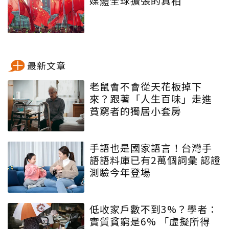
媒體全球擴張的真相
最新文章
老鼠會不會從天花板掉下
來？跟著「人生百味」走進
貧窮者的獨居小套房
手語也是國家語言！台灣手
語語料庫已有2萬個詞彙 認證
測驗今年登場
低收家戶數不到3%？學者：
實質貧窮是6% 「虛擬所得