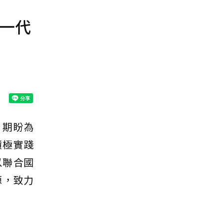
下一代
），期盼為
積極實踐
以聯合國
源，致力