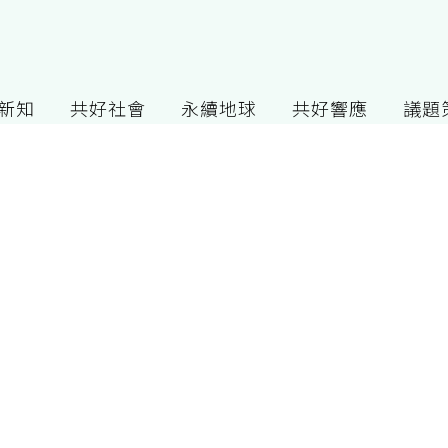
G新知
共好社會
永續地球
共好響應
議題