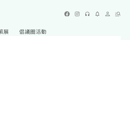
策展
倡議圈活動