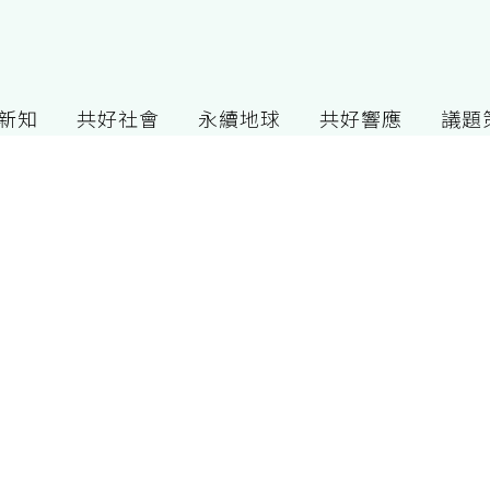
G新知
共好社會
永續地球
共好響應
議題