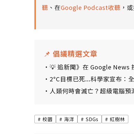
聽
、在
Google Podcast收聽
，或
📌 倡議精選文章
💡 追新聞》在 Google N
2°C目標已死...科學家宣布
人類何時會滅亡？超級電腦預
校園
海洋
SDGs
紅樹林