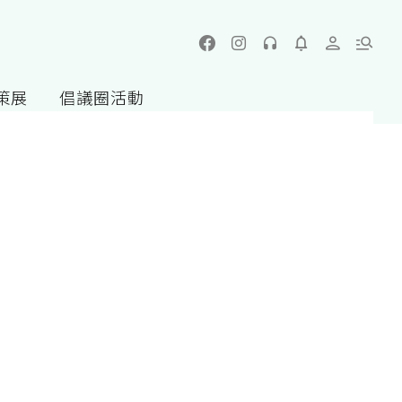
策展
倡議圈活動