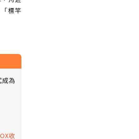
譽「標竿
式成為
BOX收