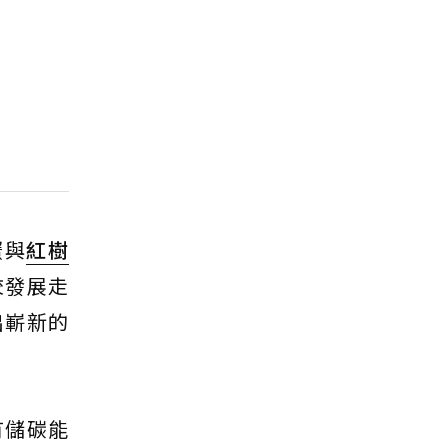
蟹與
紅樹
校發展走
出嶄新的
有儲碳能