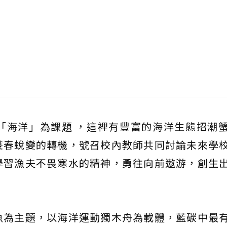
「海洋」為課題 ，這裡有豐富的海洋生態招潮
雙春蛻變的轉機，號召校內教師共同討論未來學
學習漁夫不畏寒水的精神，勇往向前遨游，創生
魚為主題，以海洋運動獨木舟為載體，藍碳中最