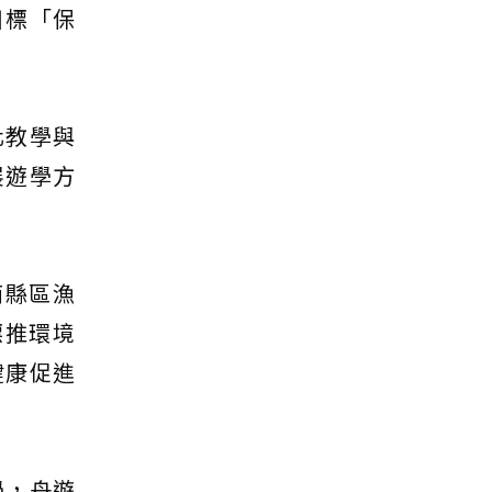
目標「保
化教學與
展遊學方
南縣區漁
標推環境
健康促進
學，舟遊