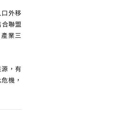
人口外移
結合聯盟
、產業三
來源，有
化危機，