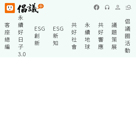
永
倡
客
續
共
永
共
議
ESG
ESG
議
座
好
好
續
好
題
創
新
圈
總
日
社
地
響
策
新
知
活
編
子
會
球
應
展
動
3.0