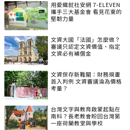
用愛織就社安網 7-ELEVEN
攜手三大基金會 看見花東的
堅韌力量
文資大國「法國」怎麼做？
審議只認定文資價值、指定
文資必有補償金
文資保存新難關：財務規畫
首入判例 文資審議淪為價格
考量？
台灣文字與教育啟蒙起點在
南科？長老教會盼回台灣第
一座荷蘭教堂與學校