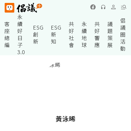
永
倡
客
續
共
永
共
議
ESG
ESG
議
座
好
好
續
好
題
創
新
圈
總
日
社
地
響
策
新
知
活
編
子
會
球
應
展
動
3.0
黃泳晞