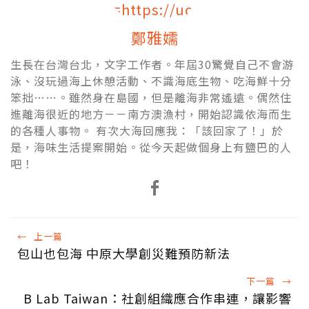
鄭雅嬬
生長在台灣台北，文字工作者。年屆30驚覺自己不會游
泳、沒玩過海上休憩活動、不識海底生物、吃海鮮十分
笨拙……。雖然身在島國，但是離海非常遙遠。偶然住
進離海很近的地方－－南方澳漁村，開始認識依海而生
的各種人事物。 有次大海回應我：「該回家了！」於
是，海味生活提案開始。從今天起做個身上有鹽巴的人
吧！
←
上一篇
包山也包海 中原大學創災難預防新法
下一篇
→
B Lab Taiwan：社創組織應合作串連，讓影響