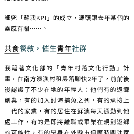
細究「蘇澳KPI」的成立，源頭跟去年某個的
靈感有關……。
共食
餐敘，催生
青年
社群
我藉著文化部的「青年村落文化行動」計
畫，在
南方澳
漁村租房落腳快2年了，前前後
後認識了不少在地的年輕人：他們有的返鄉
創業，有的加入討海捕魚之列，有的承接上
一代的家業，有的居住在蘇澳每天通勤到他
處工作，有的是即將離職或畢業在規劃返鄉
的可能性，有的是身在外縣市但隨時關注家