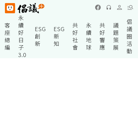
永
倡
客
續
共
永
共
議
ESG
ESG
議
座
好
好
續
好
題
創
新
圈
總
日
社
地
響
策
新
知
活
編
子
會
球
應
展
動
3.0