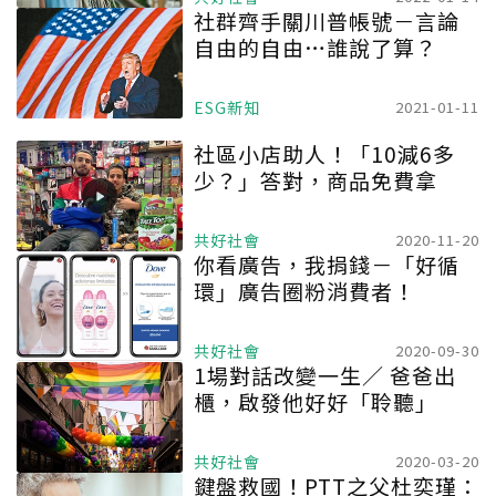
社群齊手關川普帳號－言論
自由的自由…誰說了算？
ESG新知
2021-01-11
社區小店助人！「10減6多
少？」答對，商品免費拿
共好社會
2020-11-20
你看廣告，我捐錢－「好循
環」廣告圈粉消費者！
共好社會
2020-09-30
1場對話改變一生／ 爸爸出
櫃，啟發他好好「聆聽」
共好社會
2020-03-20
鍵盤救國！PTT之父杜奕瑾：