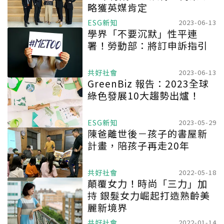
略獲英媒肯定
ESG新知
2023-06-13
學界「不要沉默」性平連
署！勞動部：將訂申訴指引
共好社會
2023-06-13
GreenBiz 報告：2023全球
綠色發展10大趨勢出爐！
ESG新知
2023-05-29
陳爸離世後－孩子的書屋新
計畫，陪孩子再走20年
共好社會
2022-05-18
顛覆女力！時尚「三力」加
持 銀髮女力崛起打造熟齡美
麗新境界
共好社會
2022-01-14