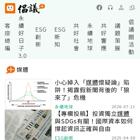
永
倡
客
續
共
永
共
議
ESG
ESG
議
座
好
好
續
好
題
創
新
圈
總
日
社
地
響
策
新
知
活
編
子
會
球
應
展
動
3.0
媒體
小心掉入「
媒體
懷疑論」陷
阱！揭露假新聞背後的「狼
來了」危機
永續地球
2026-07-11
【專欄投稿】投資獨立
媒體
與SDGs有關！國際資本如何
撐起資訊正確與自由
ESG創新
2025-04-30