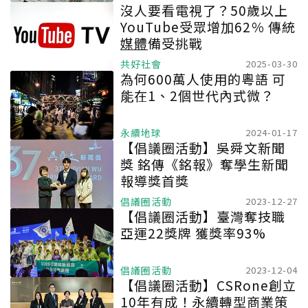
沒人要看電視了？50歲以上
YouTube受眾增加62％ 傳統
媒體
備受挑戰
共好社會
2025-03-30
為何600萬人使用的粵語 可
能在1、2個世代內式微？
永續地球
2024-01-17
【倡議圈活動】吳舜文新聞
獎 銘傳《銘報》奪學生新聞
報導獎首獎
倡議圈活動
2023-12-27
【倡議圈活動】臺灣奪技職
亞運22獎牌 獲獎率93%
倡議圈活動
2023-12-04
【倡議圈活動】CSRone創立
10年有成！永續轉型商業策