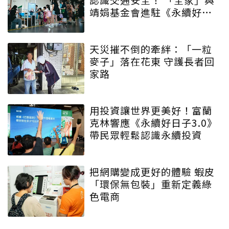
靖娟基金會進駐《永續好日
子》 特殊互動設計帶領大眾
學習交安知識
天災摧不倒的牽絆：「一粒
麥子」落在花東 守護長者回
家路
用投資讓世界更美好！富蘭
克林響應《永續好日子3.0》
帶民眾輕鬆認識永續投資
把網購變成更好的體驗 蝦皮
「環保無包裝」重新定義綠
色電商