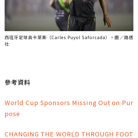
西班牙足球員卡萊斯（Carles Puyol Saforcada）。圖／路透
社
參考資料
World Cup Sponsors Missing Out on Pur
pose
CHANGING THE WORLD THROUGH FOOT