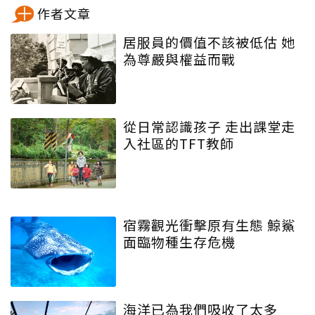
作者文章
居服員的價值不該被低估 她
為尊嚴與權益而戰
從日常認識孩子 走出課堂走
入社區的TFT教師
宿霧觀光衝擊原有生態 鯨鯊
面臨物種生存危機
海洋已為我們吸收了太多