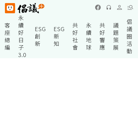
永
倡
客
續
共
永
共
議
ESG
ESG
議
座
好
好
續
好
題
創
新
圈
總
日
社
地
響
策
新
知
活
編
子
會
球
應
展
動
3.0