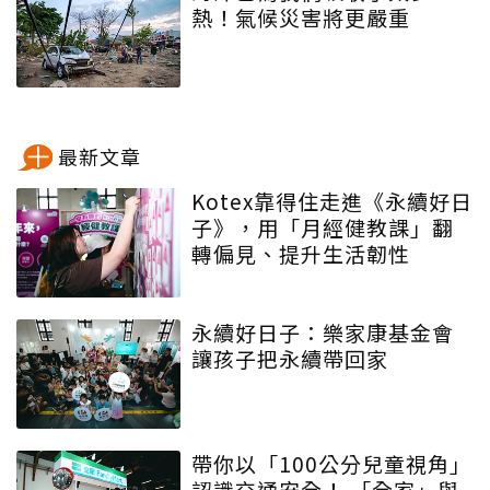
熱！氣候災害將更嚴重
最新文章
Kotex靠得住走進《永續好日
子》，用「月經健教課」翻
轉偏見、提升生活韌性
永續好日子：樂家康基金會
讓孩子把永續帶回家
帶你以「100公分兒童視角」
認識交通安全！ 「全家」與