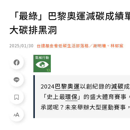
「最綠」巴黎奧運減碳成績
大碳排黑洞
2025/01/30
台達基金會低碳生活部落格／謝明珊、林郁宸
2024
巴黎奧運
以創紀錄的
減碳
「史上最
環保
」的盛大體育賽事
承諾呢？未來舉辦大型運動賽事