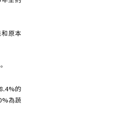
果和原本
。
.4%的
0%為蔬