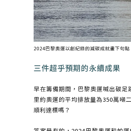
2024巴黎奧運以創紀錄的減碳成就畫下句點。 圖／Fr
三件超乎預期的永續成果
早在籌備期間，巴黎奧運喊出碳足跡
里約奧運的平均排放量為350萬噸二
順利達標嗎？
答案是有的，2024巴黎奧運和帕運的