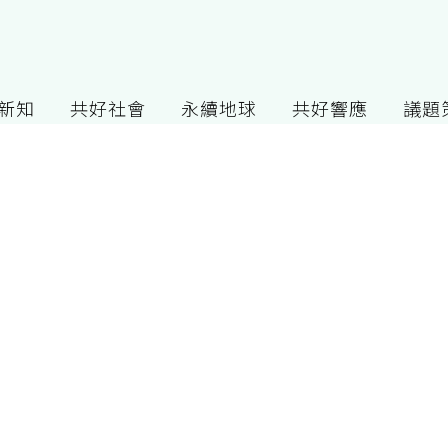
G新知
共好社會
永續地球
共好響應
議題