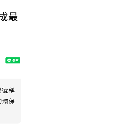
成最
場號稱
的環保