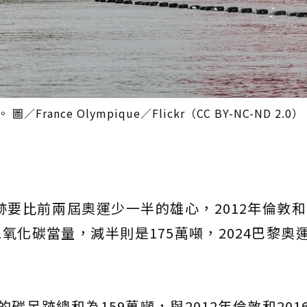
ance Olympique／Flickr（CC BY-NC-ND 2.0）
要比前兩屆奧運少一半的雄心，2012年倫敦和2
氧化碳當量，減半則是175萬噸，2024巴黎奧
碳足跡總和為159萬噸，與2012年倫敦和201