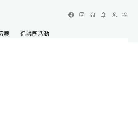
策展
倡議圈活動