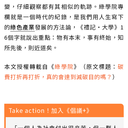
變，仔細觀察都有其相似的軌跡。綠學院專
欄就是一個時代的紀錄，是我們用人生寫下
的
綠色產業
發展的方法論，《禮記・大學》1
6個字就說出重點：物有本末，事有終始，知
所先後，則近道矣。
本文授權轉載自《
綠學院
》（原文標題：
碳
費打折再打折，真的會達到減碳目的嗎？
）
Take action！加入《倡議+》
「一個人為社會付出很辛苦，但一群人