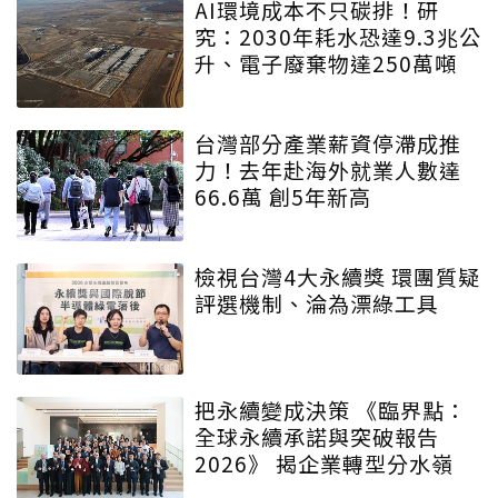
AI環境成本不只碳排！研
究：2030年耗水恐達9.3兆公
升、電子廢棄物達250萬噸
台灣部分產業薪資停滯成推
力！去年赴海外就業人數達
66.6萬 創5年新高
檢視台灣4大永續獎 環團質疑
評選機制、淪為漂綠工具
把永續變成決策 《臨界點：
全球永續承諾與突破報告
2026》 揭企業轉型分水嶺