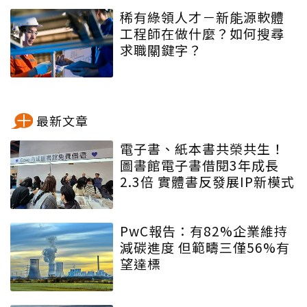
稀有綠領人才－新能源軟體
工程師在做什麼？如何搜尋
求職關鍵字？
最新文章
電子書、紙本書共榮共生！
圖書館電子書借閱3年成長
2.3倍 實體書反發展IP新模式
PwC報告：有82%企業維持
減碳進度 但範疇三僅56%有
望達標