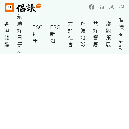
永
倡
客
續
共
永
共
議
ESG
ESG
議
座
好
好
續
好
題
創
新
圈
總
日
社
地
響
策
新
知
活
編
子
會
球
應
展
動
3.0