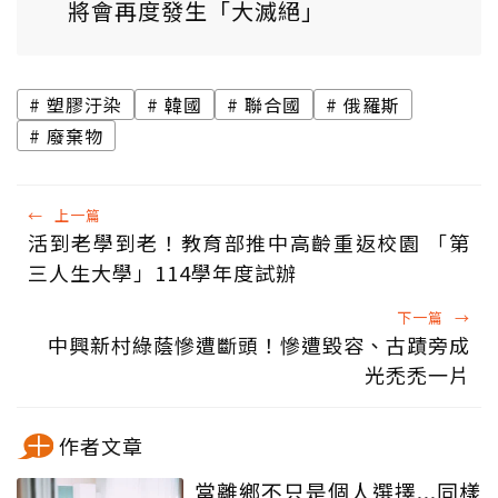
將會再度發生「大滅絕」
塑膠汙染
韓國
聯合國
俄羅斯
廢棄物
←
上一篇
活到老學到老！教育部推中高齡重返校園 「第
三人生大學」114學年度試辦
下一篇
→
中興新村綠蔭慘遭斷頭！慘遭毀容、古蹟旁成
光禿禿一片
作者文章
當離鄉不只是個人選擇...同樣