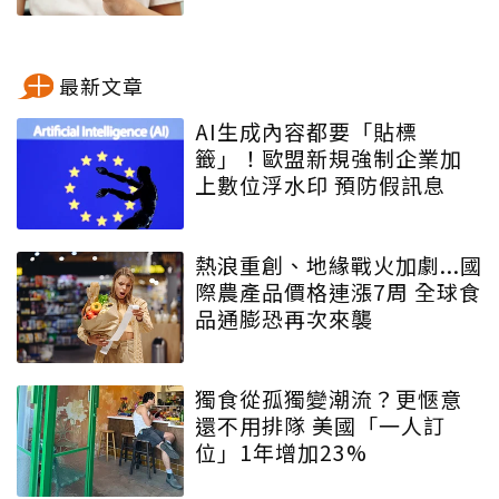
最新文章
AI生成內容都要「貼標
籤」！歐盟新規強制企業加
上數位浮水印 預防假訊息
熱浪重創、地緣戰火加劇...國
際農產品價格連漲7周 全球食
品通膨恐再次來襲
獨食從孤獨變潮流？更愜意
還不用排隊 美國「一人訂
位」1年增加23%