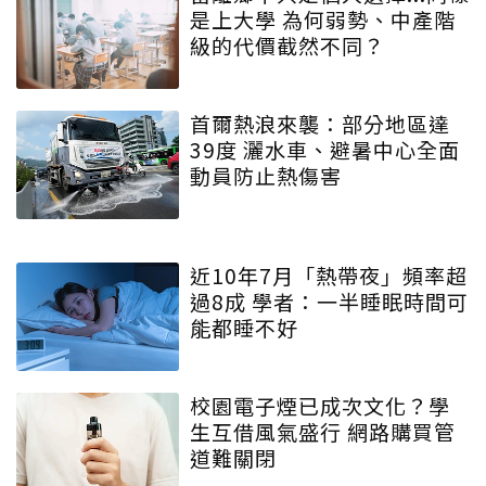
是上大學 為何弱勢、中產階
級的代價截然不同？
首爾熱浪來襲：部分地區達
39度 灑水車、避暑中心全面
動員防止熱傷害
近10年7月「熱帶夜」頻率超
過8成 學者：一半睡眠時間可
能都睡不好
校園電子煙已成次文化？學
生互借風氣盛行 網路購買管
道難關閉