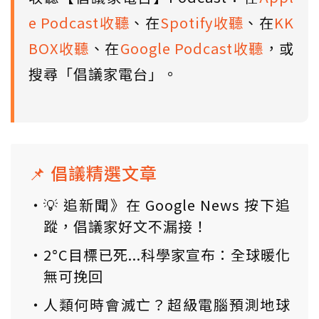
e Podcast收聽
、在
Spotify收聽
、在
KK
BOX收聽
、在
Google Podcast收聽
，或
搜尋「倡議家電台」。
📌 倡議精選文章
💡 追新聞》在 Google News 按下追
蹤，倡議家好文不漏接！
2°C目標已死...科學家宣布：全球暖化
無可挽回
人類何時會滅亡？超級電腦預測地球