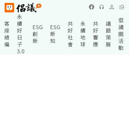
永
倡
客
續
共
永
共
議
ESG
ESG
議
座
好
好
續
好
題
創
新
圈
總
日
社
地
響
策
新
知
活
編
子
會
球
應
展
動
3.0