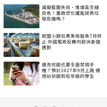
減廢藍圖失效、堆填區全線
告急！重啟焚化爐能拯救垃
圾危機嗎？
歐盟小額包裹免稅豁免7月終
止 中國電商反轉向歐洲倉儲
應對
捷克校園也要全面禁用手
機？預計2027年9月上路 適
用幼兒園到低年級的學生