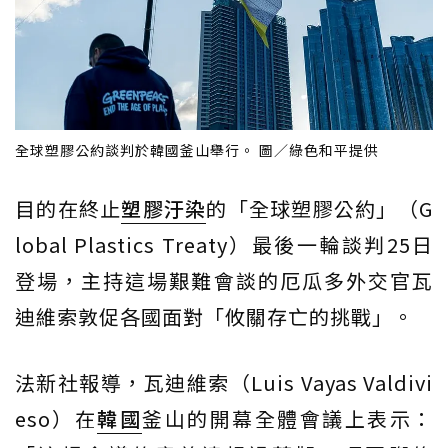
全球塑膠公約談判於韓國釜山舉行。 圖／綠色和平提供
目的在終止
塑膠汙染
的「全球塑膠公約」（G
lobal Plastics Treaty）最後一輪談判25日
登場，主持這場艱難會談的厄瓜多外交官瓦
迪維索敦促各國面對「攸關存亡的挑戰」。
法新社報導，瓦迪維索（Luis Vayas Valdivi
eso）在
韓國
釜山的開幕全體會議上表示：