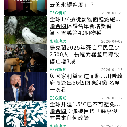
去的永續進度」？
ESG新知
2026-04-20
全球1/4遷徙動物面臨滅絕...
聯合國
保護名單新增雙髻
鯊、雪鴞等40個物種
永續地球
2026-04-07
烏克蘭2025年死亡平民至少
2500人...長程武器濫用導致
傷亡增3成
ESG新知
2026-01-19
與國家利益背道而馳...川普政
府將退出66個國際組織 名單
一次看
ESG新知
2026-01-12
全球升溫1.5°C已不可避免...
聯合國
：減碳目標「幾乎沒
有帶來任何改變」
永續地球
2025-11-10