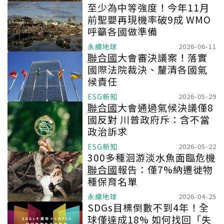
至少為中等強度！今年11月
前聖嬰再現機率破9成 WMO
呼籲各國做準備
永續地球
2026-06-11
聯合國
大會審決議案！落實
國際法院裁決、釐清各國氣
候責任
ESG新知
2026-05-29
聯合國
大會通過氣候決議僅8
國反對 川普政府斥：含不當
政治訴求
ESG新知
2026-05-22
300多種洄游淡水魚面臨危機
聯合國
報告：僅7%納遷徙物
種保育名單
永續地球
2026-04-25
SDGs目標倒數不到4年！全
球僅達成18% 如何找回「失