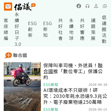
永
倡
客
續
共
永
共
議
ESG
ESG
議
座
好
好
續
好
題
創
新
圈
總
日
社
地
響
策
新
知
活
編
子
會
球
應
展
動
3.0
聯合國
保障叫車司機、外送員！
聯
合國
推「數位零工」保護公
約
ESG新知
2026-06-26
AI環境成本不只碳排！研
究：2030年耗水恐達9.3兆公
升、電子廢棄物達250萬噸
ESG新知
2026-06-15