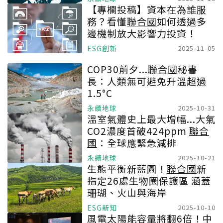
【專欄投稿】資本在為誰服
務？看懂
聯合國
如何透過多
邊機制放大影響力投資！
ESG創新
2025-11-05
COP30前夕...
聯合國
秘書
長：人類無可避免升溫超過
1.5°C
永續地球
2025-10-31
溫室氣體史上最大增幅...大氣
CO2濃度首破424ppm
聯合
國
：全球應緊急減排
永續地球
2025-10-21
生態平衡新藍圖！
聯合國
新
指定26處生物圈保護區 涵蓋
珊瑚、火山與海岸
ESG新知
2025-10-10
風電太陽能容量將翻6倍！中