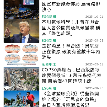
國宣布新能源佈局 展現減排
決心
ESG新知
2025-10-01
不甩氣候科學！川普在
聯合
國
大會公開質疑氣候變遷 稱
其「綠色詐騙」
ESG新知
2025-09-28
是好消息！
聯合國
：臭氧層
正在復原 破洞有望數十年內
消失
永續地球
2025-09-21
COP30絆腳石...巴西飯店每
晚要價最低1.6萬元嚇退代表
團 目前僅47國確認出席
ESG新知
2025-08-29
《全球塑膠公約》從藝術開
始？場外「沉思者的負擔」
為日內瓦增添環境省思