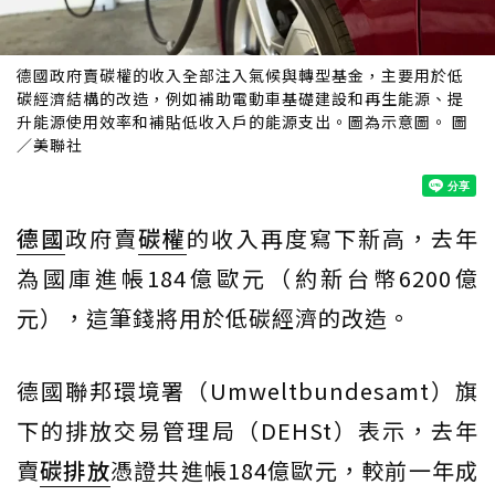
德國政府賣碳權的收入全部注入氣候與轉型基金，主要用於低
碳經濟結構的改造，例如補助電動車基礎建設和再生能源、提
升能源使用效率和補貼低收入戶的能源支出。圖為示意圖。 圖
／美聯社
德國
政府賣
碳權
的收入再度寫下新高，去年
為國庫進帳184億歐元（約新台幣6200億
元），這筆錢將用於低碳經濟的改造。
德國聯邦環境署（Umweltbundesamt）旗
下的排放交易管理局（DEHSt）表示，去年
賣
碳排放
憑證共進帳184億歐元，較前一年成