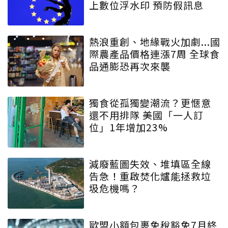
上數位浮水印 預防假訊息
熱浪重創、地緣戰火加劇...國
際農產品價格連漲7周 全球食
品通膨恐再次來襲
獨食從孤獨變潮流？更愜意
還不用排隊 美國「一人訂
位」1年增加23%
減廢藍圖失效、堆填區全線
告急！重啟焚化爐能拯救垃
圾危機嗎？
歐盟小額包裹免稅豁免7月終