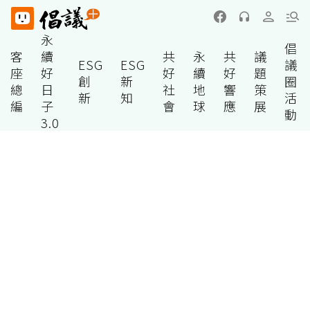
永
倡
客
續
共
永
共
議
ESG
ESG
議
座
好
好
續
好
題
創
新
圈
總
日
社
地
響
策
新
知
活
編
子
會
球
應
展
動
3.0