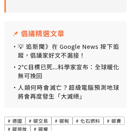
📌 倡議精選文章
💡 追新聞》在 Google News 按下追
蹤，倡議家好文不漏接！
2°C目標已死...科學家宣布：全球暖化
無可挽回
人類何時會滅亡？超級電腦預測地球
將會再度發生「大滅絕」
德國
碳交易
碳稅
化石燃料
碳費
碳排放
碳權