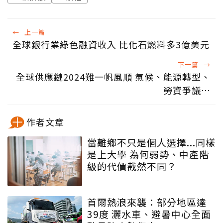
←
上一篇
全球銀行業綠色融資收入 比化石燃料多3億美元
下一篇
→
全球供應鏈2024難一帆風順 氣候、能源轉型、
勞資爭議…
作者文章
當離鄉不只是個人選擇...同樣
是上大學 為何弱勢、中產階
級的代價截然不同？
首爾熱浪來襲：部分地區達
39度 灑水車、避暑中心全面