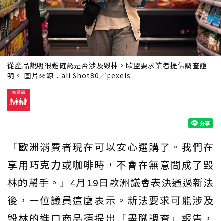
從產品說明很難確認是否涉及毀林。歐盟要求業者提供調查證
明。 圖片來源：ali Shot80／pexels
「
歐洲
消費者現在可以安心選購了。我們在
享用
巧克力
或
咖啡
時，不會在無意間成了毀
林的幫手。」4月19日歐洲議會表決通過新法
後，一位議員這麼表示。新法要求可能涉及
毀林的進口商品須提出「盡職調查」報告，