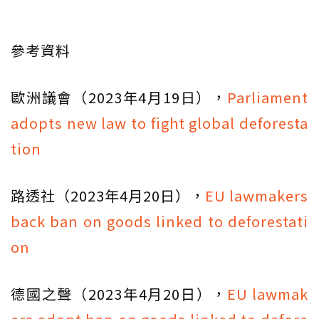
參考資料
歐洲議會（2023年4月19日），
Parliament
adopts new law to fight global deforesta
tion
路透社（2023年4月20日），
EU lawmakers
back ban on goods linked to deforestati
on
德國之聲（2023年4月20日），
EU lawmak