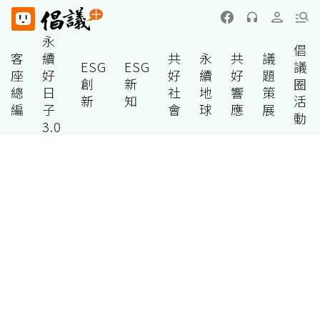
永
倡
客
續
共
永
共
議
ESG
ESG
議
座
好
好
續
好
題
創
新
圈
總
日
社
地
響
策
新
知
活
編
子
會
球
應
展
動
3.0