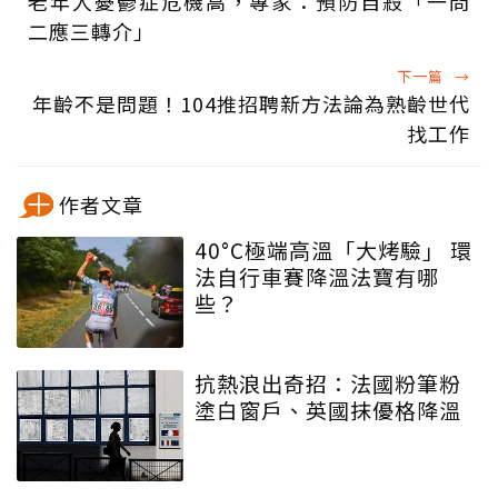
老年人憂鬱症危機高，專家：預防自殺「一問
二應三轉介」
下一篇
→
年齡不是問題！104推招聘新方法論為熟齡世代
找工作
作者文章
40°C極端高溫「大烤驗」 環
法自行車賽降溫法寶有哪
些？
抗熱浪出奇招：法國粉筆粉
塗白窗戶、英國抹優格降溫