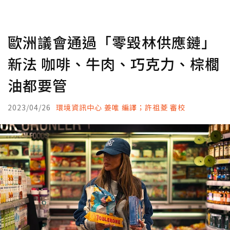
歐洲議會通過「零毀林供應鏈」
新法 咖啡、牛肉、巧克力、棕櫚
油都要管
2023/04/26
環境資訊中心 姜唯 編譯；許祖菱 審校