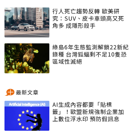
行人死亡趨勢反轉 歐美研
究：SUV、皮卡車頭高又死
角多 成隱形殺手
綠島6年生態監測解鎖22新紀
錄種 台灣狐蝠剩不足10隻恐
區域性滅絕
最新文章
AI生成內容都要「貼標
籤」！歐盟新規強制企業加
上數位浮水印 預防假訊息