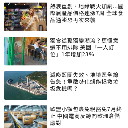
熱浪重創、地緣戰火加劇...國
際農產品價格連漲7周 全球食
品通膨恐再次來襲
獨食從孤獨變潮流？更愜意
還不用排隊 美國「一人訂
位」1年增加23%
減廢藍圖失效、堆填區全線
告急！重啟焚化爐能拯救垃
圾危機嗎？
歐盟小額包裹免稅豁免7月終
止 中國電商反轉向歐洲倉儲
應對