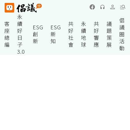
永
倡
客
續
共
永
共
議
ESG
ESG
議
座
好
好
續
好
題
創
新
圈
總
日
社
地
響
策
新
知
活
編
子
會
球
應
展
動
3.0