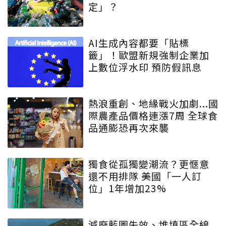
定」？
AI生成內容都要「貼標
籤」！歐盟新規強制企業加
上數位浮水印 預防假訊息
熱浪重創、地緣戰火加劇...國
際農產品價格連漲7周 全球食
品通膨恐再次來襲
獨食從孤獨變潮流？更愜意
還不用排隊 美國「一人訂
位」1年增加23%
減廢藍圖失效、堆填區全線