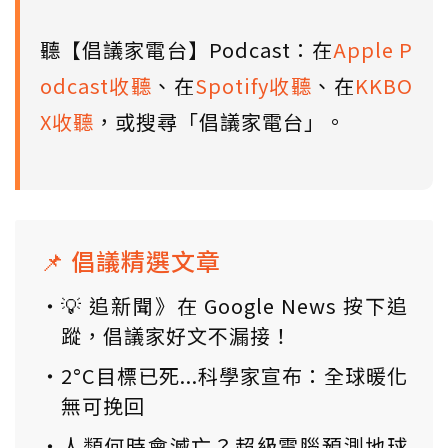
聽【倡議家電台】Podcast：在
Apple P
odcast收聽
、在
Spotify收聽
、在
KKBO
X收聽
，或搜尋「倡議家電台」。
📌 倡議精選文章
💡 追新聞》在 Google News 按下追
蹤，倡議家好文不漏接！
2°C目標已死...科學家宣布：全球暖化
無可挽回
人類何時會滅亡？超級電腦預測地球