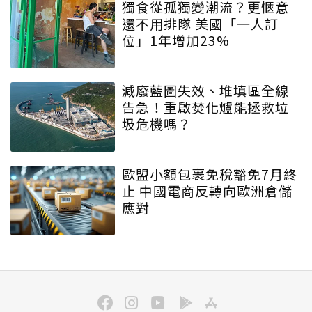
獨食從孤獨變潮流？更愜意
還不用排隊 美國「一人訂
位」1年增加23%
減廢藍圖失效、堆填區全線
告急！重啟焚化爐能拯救垃
圾危機嗎？
歐盟小額包裹免稅豁免7月終
止 中國電商反轉向歐洲倉儲
應對