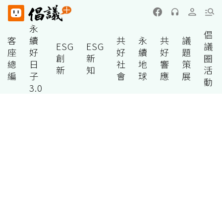
永
倡
客
續
共
永
共
議
ESG
ESG
議
座
好
好
續
好
題
創
新
圈
總
日
社
地
響
策
新
知
活
編
子
會
球
應
展
動
3.0