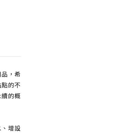
用品，希
點點的不
永續的概
水、增設