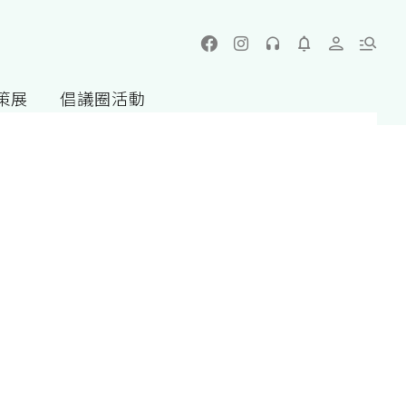
策展
倡議圈活動