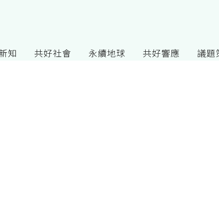
G新知
共好社會
永續地球
共好響應
議題