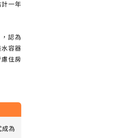
估計一年
」，認為
裝水容器
考慮住房
式成為